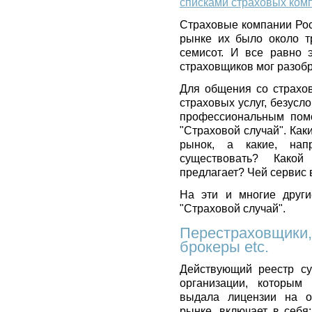
списками страховых ком
Страховые компании Рос
рынке их было около т
семисот. И все равно 
страховщиков мог разобра
Для общения со страхо
страховых услуг, безусл
профессиональным помо
"Страховой случай". Ка
рынок, а какие, нап
существовать? Како
предлагает? Чей сервис
На эти и многие други
"Страховой случай".
Перестраховщики,
брокеры etc.
Действующий реестр су
организации, которым
выдала лицензии на о
рынке, включает в себя