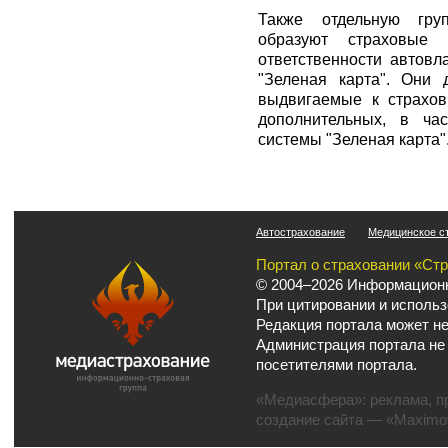
Также отдельную гру
образуют страховые 
ответственности автов
"Зеленая карта". Они 
выдвигаемые к страхов
дополнительных, в ча
системы "Зеленая карта"
Автострахование
Медицинское с
Портал о страховании «Ст
© 2004–2026 Информационн
При цитировании и использ
Редакция портала может не
Администрация портала не
посетителями портала.
«Медиасфера»:
реклама
,
п
создание сайта
— «Maximov