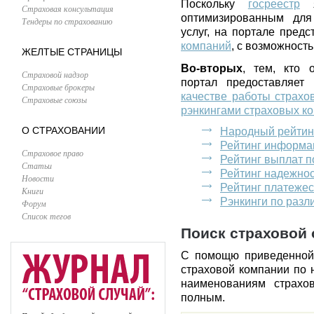
Поскольку
госреестр
я
Страховая консультация
оптимизированным для
Тендеры по страхованию
услуг, на портале пред
компаний
, с возможност
ЖЕЛТЫЕ СТРАНИЦЫ
Во-вторых
, тем, кто 
Страховой надзор
портал предоставляет
Страховые брокеры
качестве работы страхо
Страховые союзы
рэнкингами страховых к
О СТРАХОВАНИИ
Народный рейтин
Рейтинг информа
Страховое право
Рейтинг выплат 
Статьи
Рейтинг надежно
Новости
Рейтинг платеже
Книги
Рэнкинги по раз
Форум
Список тегов
Поиск страховой 
С помощю приведенной
страховой компании по 
наименованиям страхо
полным.