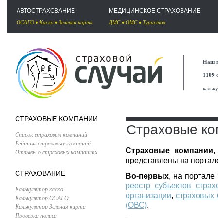
АВТОСТРАХОВАНИЕ
МЕДИЦИНСКОЕ СТРАХОВАНИЕ
ОСАГО
•
Каско
•
Зеленая карта
ДМС
•
ОМС
•
Туристов
Наш п
1109
с
кальк
СТРАХОВЫЕ КОМПАНИИ
Страховые ко
Список страховых компаний
Рейтинг страховых компаний
Страховые компании
,
Отзывы о страховых компаниях
представлены на портале
СТРАХОВАНИЕ
Во-первых
, на портал
реестр субъектов страх
Калькулятор каско
организации
,
страховых 
Калькулятор ОСАГО
(ОВС)
.
Калькулятор Зеленая карта
Проверка полиса