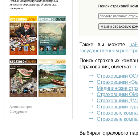
Первый общедоступный популярный
журнал о страховании. К тому же,
Поиск страховой ком
глянцевый...
Также вы можете
на
государственном реестре
Поиск страховых компа
страхования, облегчат
сп
Страховщики ОС
Страховщики «Зе
Медицинские стр
Страховщики ОМ
Страховщики ДМ
Архив номеров
Страховщики тур
О журнале
Страховые компа
Страховые компа
Выбирая страхового пар