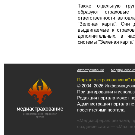
Также отдельную гру
образуют страховые 
ответственности автов
"Зеленая карта". Они 
выдвигаемые к страхов
дополнительных, в ча
системы "Зеленая карта"
Автострахование
Медицинское с
Портал о страховании «Ст
© 2004–2026 Информационн
При цитировании и использ
Редакция портала может не
Администрация портала не
посетителями портала.
«Медиасфера»:
реклама
,
п
создание сайта
— «Maximov