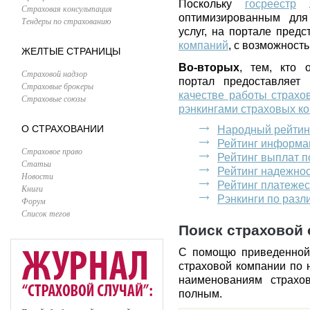
Поскольку
госреестр
я
Страховая консультация
оптимизированным для
Тендеры по страхованию
услуг, на портале пред
компаний
, с возможност
ЖЕЛТЫЕ СТРАНИЦЫ
Во-вторых
, тем, кто 
Страховой надзор
портал предоставляет
Страховые брокеры
качестве работы страхо
Страховые союзы
рэнкингами страховых к
О СТРАХОВАНИИ
Народный рейтин
Рейтинг информа
Страховое право
Рейтинг выплат 
Статьи
Рейтинг надежно
Новости
Рейтинг платеже
Книги
Рэнкинги по раз
Форум
Список тегов
Поиск страховой 
С помощю приведенной
страховой компании по 
наименованиям страхо
полным.