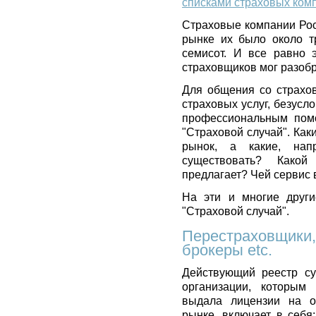
списками страховых ком
Страховые компании Рос
рынке их было около т
семисот. И все равно 
страховщиков мог разобра
Для общения со страхо
страховых услуг, безусл
профессиональным помо
"Страховой случай". Ка
рынок, а какие, нап
существовать? Како
предлагает? Чей сервис
На эти и многие други
"Страховой случай".
Перестраховщики,
брокеры etc.
Действующий реестр су
организации, которым
выдала лицензии на о
рынке, включает в себя