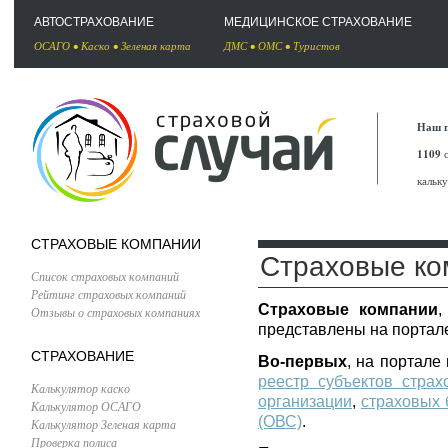
АВТОСТРАХОВАНИЕ
МЕДИЦИНСКОЕ СТРАХОВАНИЕ
ОСАГО
•
Каско
•
Зеленая карта
ДМС
•
ОМС
•
Туристов
Наш п
1109
с
кальк
СТРАХОВЫЕ КОМПАНИИ
Страховые ко
Список страховых компаний
Рейтинг страховых компаний
Страховые компании
,
Отзывы о страховых компаниях
представлены на портале
СТРАХОВАНИЕ
Во-первых
, на портал
реестр субъектов страх
Калькулятор каско
организации
,
страховых 
Калькулятор ОСАГО
(ОВС)
.
Калькулятор Зеленая карта
Проверка полиса