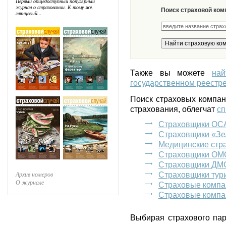
Первый общедоступный популярный
журнал о страховании. К тому же,
Поиск страховой ком
глянцевый...
Также вы можете
на
государственном реестре
Поиск страховых компа
страхования, облегчат
сп
Страховщики ОС
Страховщики «Зе
Медицинские стр
Страховщики ОМ
Страховщики ДМ
Архив номеров
Страховщики тур
О журнале
Страховые компа
Страховые компа
Выбирая страхового пар