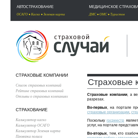
АВТОСТРАХОВАНИЕ
МЕДИЦИНСКОЕ СТРАХОВ
ОСАГО
•
Каско
•
Зеленая карта
ДМС
•
ОМС
•
Туристов
СТРАХОВЫЕ КОМПАНИИ
Страховые 
Список страховых компаний
Рейтинг страховых компаний
Страховые компании
, а в
Отзывы о страховых компаниях
разрезах.
Во-первых
, на портале п
СТРАХОВАНИЕ
страховые организации
,
стр
Калькулятор каско
Поскольку
госреестр
являет
Калькулятор ОСАГО
услуг, на портале представ
Калькулятор Зеленая карта
Во-вторых
, тем, кто озаб
Проверка полиса