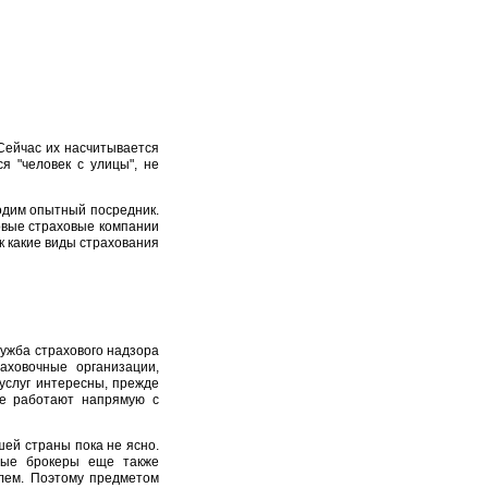
Сейчас их насчитывается
я "человек с улицы", не
одим опытный посредник.
овые страховые компании
к какие виды страхования
ужба страхового надзора
аховочные организации,
услуг интересны, прежде
 не работают напрямую с
шей страны пока не ясно.
овые брокеры еще также
елем. Поэтому предметом