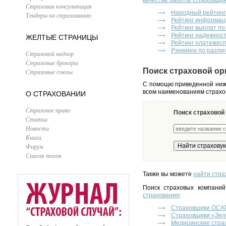
качестве работы страховщи
Страховая консультация
Народный рейтинг
Тендеры по страхованию
Рейтинг информац
Рейтинг выплат п
Рейтинг надежнос
ЖЕЛТЫЕ СТРАНИЦЫ
Рейтинг платежес
Рэнкинги по разли
Страховой надзор
Страховые брокеры
Поиск страховой ор
Страховые союзы
С помощю приведенной ниже
всем наименованиям страхо
О СТРАХОВАНИИ
Страховое право
Поиск страховой
Статьи
Новости
Книги
Форум
Список тегов
Также вы можете
найти стра
Поиск страховых компаний
страхования
:
Страховщики ОСА
Страховщики «Зел
Медицинские стра