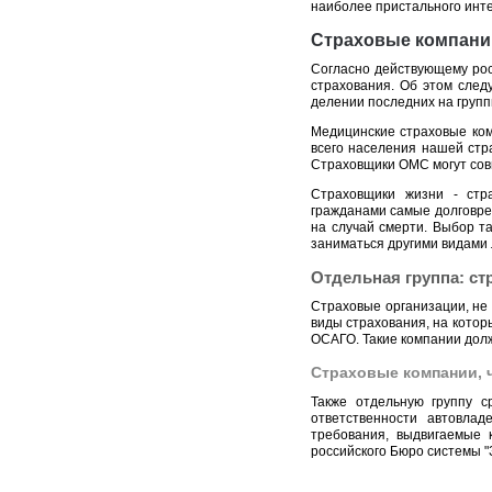
наиболее пристального инт
Страховые компании
Согласно действующему рос
страхования. Об этом сле
делении последних на групп
Медицинские страховые ко
всего населения нашей стр
Страховщики ОМС могут сов
Страховщики жизни - стр
гражданами самые долговре
на случай смерти. Выбор та
заниматься другими видами 
Отдельная группа: с
Страховые организации, не
виды страхования, на кото
ОСАГО. Такие компании долж
Страховые компании, 
Также отдельную группу с
ответственности автовла
требования, выдвигаемые 
российского Бюро системы "