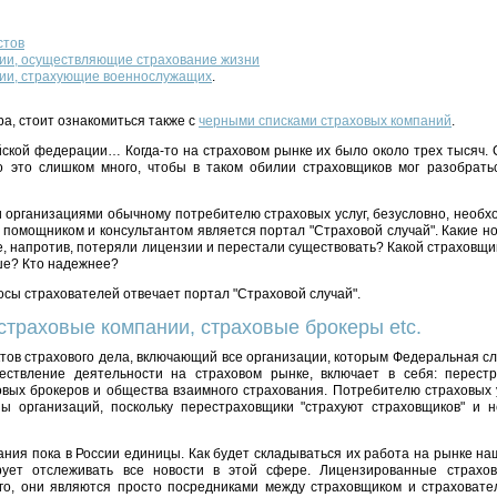
стов
ии, осуществляющие страхование жизни
ии, страхующие военнослужащих
.
а, стоит ознакомиться также с
черными списками страховых компаний
.
ской федерации… Когда-то на страховом рынке их было около трех тысяч. 
о это слишком много, чтобы в таком обилии страховщиков мог разобратьс
 организациями обычному потребителю страховых услуг, безусловно, необх
помощником и консультантом является портал "Страховой случай". Какие н
е, напротив, потеряли лицензии и перестали существовать? Какой страховщи
ше? Кто надежнее?
росы страхователей отвечает портал "Страховой случай".
страховые компании, страховые брокеры etc.
тов страхового дела, включающий все организации, которым Федеральная сл
ствление деятельности на страховом рынке, включает в себя: перестр
овых брокеров и общества взаимного страхования. Потребителю страховых 
пы организаций, поскольку перестраховщики "страхуют страховщиков" и
ния пока в России единицы. Как будет складываться их работа на рынке на
ирует отслеживать все новости в этой сфере. Лицензированные страх
го, они являются просто посредниками между страховщиком и страховат