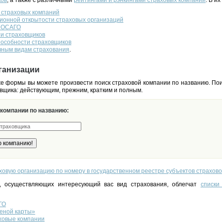
ков
, а также с различными
рейтингами и рэнкингами страховых компаний
. В их
 страховых компаний
ионной открытости страховых организаций
о ОСАГО
ти страховщиков
пособности страховщиков
чным видам страхования
.
ганизации
 формы вы можете произвести поиск страховой компании по названию. Пои
вщика: действующим, прежним, кратким и полным.
 компании по названию:
ховую организацию по номеру в государственном реестре субъектов страхово
, осуществляющих интересующий вас вид страхования, облегчат
списки
ГО
еной карты»
ховые компании