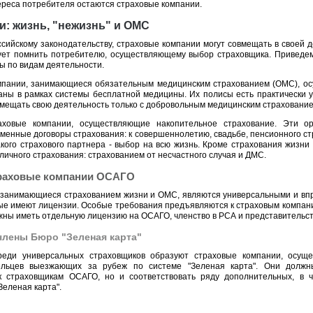
ереса потребителя остаются страховые компании.
: жизнь, "нежизнь" и ОМС
сийскому законодательству, страховые компании могут совмещать в своей д
дует помнить потребителю, осуществляющему выбор страховщика. Приведе
ы по видам деятельности.
мпании, занимающиеся обязательным медицинским страхованием (ОМС), ос
аны в рамках системы бесплатной медицины. Их полисы есть практически у
мещать свою деятельность только с добровольным медицинским страхование
аховые компании, осуществляющие накопительное страхование. Эти ор
менные договоры страхования: к совершеннолетию, свадьбе, пенсионного ст
кого страхового партнера - выбор на всю жизнь. Кроме страхования жизни
личного страхования: страхованием от несчастного случая и ДМС.
траховые компании ОСАГО
 занимающиеся страхованием жизни и ОМС, являются универсальными и впр
рые имеют лицензии. Особые требования предъявляются к страховым компан
ны иметь отдельную лицензию на ОСАГО, членство в РСА и представительств
члены Бюро "Зеленая карта"
реди универсальных страховщиков образуют страховые компании, осущ
дельцев выезжающих за рубеж по системе "Зеленая карта". Они должн
к страховщикам ОСАГО, но и соответствовать ряду дополнительных, в ч
Зеленая карта".