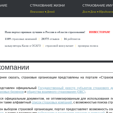
АНИЕ
СТРАХОВАНИЕ ЖИЗНИ
СТРАХОВАНИЕ ИМ
Пенсионное
•
Детей
Дом
•
Дача
•
Юридическ
Наш портал признан лучшим в России в области страхования!
ИНВЕСТОРАМ!
1109
страховых компаний
|
20375
отзывов
|
16
рейтингов
калькуляторы Каско
и
ОСАГО
|
страховой консультант
|
проверка полиса
компании
ернее сказать, страховые организации представлены на портале «Страхов
редставлен официальный
Государственный реестр субъектов страхового д
аховых брокеров
и
общества взаимного страхования (ОВС)
.
ся официальным документом, не оптимизированным для использования п
лен также алфавитный
список страховых компаний
, с возможностью поиска ст
очен выбором страховой организации, портал предоставляет возможность о