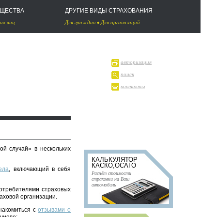
УЩЕСТВА
ДРУГИЕ ВИДЫ СТРАХОВАНИЯ
их лиц
Для граждан
•
Для организаций
авторизация
поиск
контакты
ой случай» в нескольких
КАЛЬКУЛЯТОР
КАСКО,ОСАГО
ела
, включающий в себя
Расчёт стоимости
страховки на Ваш
автомобиль
отребителями страховых
раховой организации.
знакомиться с
отзывами о