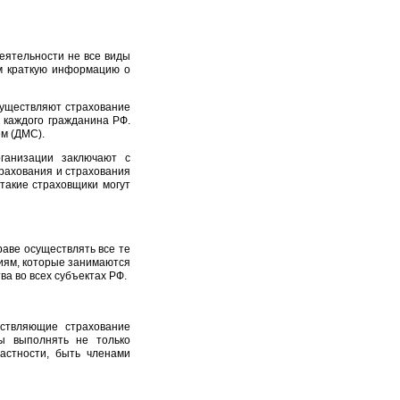
еятельности не все виды
м краткую информацию о
уществляют страхование
 каждого гражданина РФ.
м (ДМС).
ганизации заключают с
рахования и страхования
 такие страховщики могут
аве осуществлять все те
иям, которые занимаются
а во всех субъектах РФ.
ествляющие страхование
ы выполнять не только
астности, быть членами