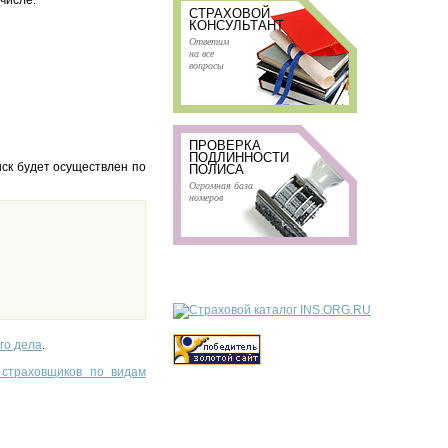
 числе:
СТРАХОВОЙ
КОНСУЛЬТАНТ
Ответим
на все
вопросы
ПРОВЕРКА
ПОДЛИННОСТИ
ск будет осуществлен по
ПОЛИСА
Огромная база
номеров
го дела
.
 страховщиков по видам