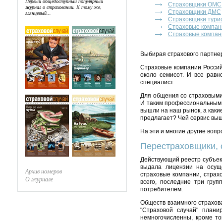
Первый общедоступный популярный
Страховщики ОМС
журнал о страховании. К тому же,
Страховщики ДМС
глянцевый...
Страховщики тури
Страховые компан
Страховые компан
Выбирая страхового партнер
Страховые компании Россий
около семисот. И все равн
специалист.
Для общения со страховыми
И таким профессиональным 
вышли на наш рынок, а каки
предлагает? Чей сервис вы
На эти и многие другие воп
Перестраховщики, 
Действующий реестр субъек
выдала лицензии на осуще
Архив номеров
страховые компании, страх
О журнале
всего, последние три груп
потребителем.
Обществ взаимного страхова
"Страховой случай" план
немногочисленны, кроме то