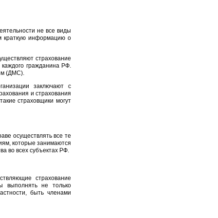
еятельности не все виды
м краткую информацию о
уществляют страхование
 каждого гражданина РФ.
м (ДМС).
ганизации заключают с
рахования и страхования
 такие страховщики могут
аве осуществлять все те
иям, которые занимаются
а во всех субъектах РФ.
ествляющие страхование
ы выполнять не только
астности, быть членами