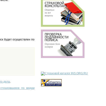
 числе:
СТРАХОВОЙ
КОНСУЛЬТАНТ
Ответим
на все
вопросы
ПРОВЕРКА
ПОДЛИННОСТИ
ск будет осуществлен по
ПОЛИСА
Огромная база
номеров
го дела
.
 страховщиков по видам