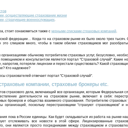
стов
ии, осуществляющие страхование жизни
ии, страхующие военнослужащих
.
а, стоит ознакомиться также с
черными списками страховых компаний
.
ской федерации… Когда-то на страховом рынке их было около трех тысяч. 
о это слишком много, чтобы в таком обилии страховщиков мог разобратьс
 организациями обычному потребителю страховых услуг, безусловно, необх
помощником и консультантом является портал "Страховой случай". Какие н
е, напротив, потеряли лицензии и перестали существовать? Какой страховщи
ше? Кто надежнее?
росы страхователей отвечает портал "Страховой случай".
страховые компании, страховые брокеры etc.
тов страхового дела, включающий все организации, которым Федеральная сл
ствление деятельности на страховом рынке, включает в себя: перестр
овых брокеров и общества взаимного страхования. Потребителю страховых 
пы организаций, поскольку перестраховщики "страхуют страховщиков" и
ния пока в России единицы. Как будет складываться их работа на рынке на
ирует отслеживать все новости в этой сфере. Лицензированные страх
го, они являются просто посредниками между страховщиком и страховат