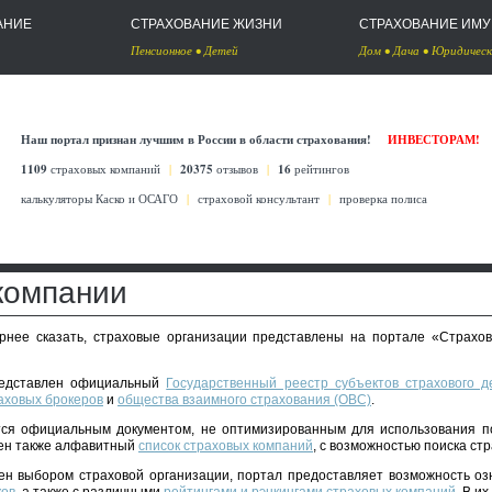
АНИЕ
СТРАХОВАНИЕ ЖИЗНИ
СТРАХОВАНИЕ ИМ
Пенсионное
•
Детей
Дом
•
Дача
•
Юридическ
Наш портал признан лучшим в России в области страхования!
ИНВЕСТОРАМ!
1109
страховых компаний
|
20375
отзывов
|
16
рейтингов
калькуляторы Каско
и
ОСАГО
|
страховой консультант
|
проверка полиса
компании
ернее сказать, страховые организации представлены на портале «Страхов
редставлен официальный
Государственный реестр субъектов страхового д
аховых брокеров
и
общества взаимного страхования (ОВС)
.
ся официальным документом, не оптимизированным для использования п
лен также алфавитный
список страховых компаний
, с возможностью поиска ст
очен выбором страховой организации, портал предоставляет возможность о