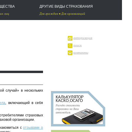
УЩЕСТВА
ДРУГИЕ ВИДЫ СТРАХОВАНИЯ
их лиц
Для граждан
•
Для организаций
авторизация
поиск
контакты
ой случай» в нескольких
КАЛЬКУЛЯТОР
КАСКО,ОСАГО
ела
, включающий в себя
Расчёт стоимости
страховки на Ваш
автомобиль
отребителями страховых
раховой организации.
знакомиться с
отзывами о