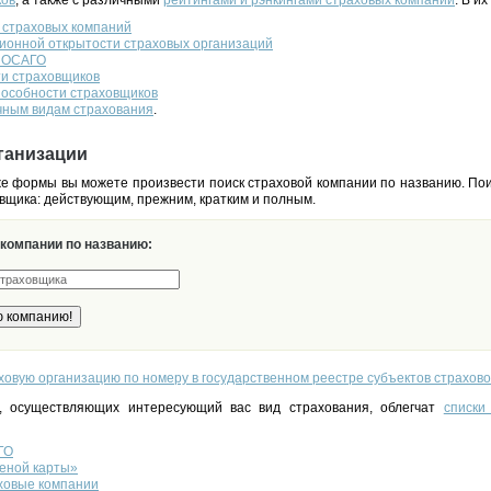
ков
, а также с различными
рейтингами и рэнкингами страховых компаний
. В их
 страховых компаний
ионной открытости страховых организаций
о ОСАГО
ти страховщиков
пособности страховщиков
чным видам страхования
.
ганизации
 формы вы можете произвести поиск страховой компании по названию. Пои
вщика: действующим, прежним, кратким и полным.
 компании по названию:
ховую организацию по номеру в государственном реестре субъектов страхово
, осуществляющих интересующий вас вид страхования, облегчат
списки
ГО
еной карты»
ховые компании