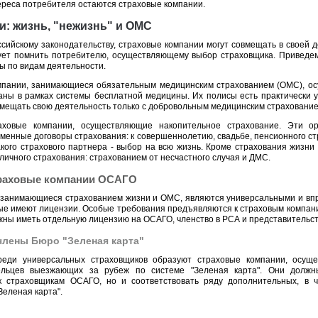
ереса потребителя остаются страховые компании.
: жизнь, "нежизнь" и ОМС
сийскому законодательству, страховые компании могут совмещать в своей д
дует помнить потребителю, осуществляющему выбор страховщика. Приведе
ы по видам деятельности.
мпании, занимающиеся обязательным медицинским страхованием (ОМС), ос
аны в рамках системы бесплатной медицины. Их полисы есть практически у
мещать свою деятельность только с добровольным медицинским страхование
аховые компании, осуществляющие накопительное страхование. Эти ор
менные договоры страхования: к совершеннолетию, свадьбе, пенсионного ст
кого страхового партнера - выбор на всю жизнь. Кроме страхования жизни
личного страхования: страхованием от несчастного случая и ДМС.
траховые компании ОСАГО
 занимающиеся страхованием жизни и ОМС, являются универсальными и впр
рые имеют лицензии. Особые требования предъявляются к страховым компан
ны иметь отдельную лицензию на ОСАГО, членство в РСА и представительств
члены Бюро "Зеленая карта"
реди универсальных страховщиков образуют страховые компании, осущ
дельцев выезжающих за рубеж по системе "Зеленая карта". Они должн
к страховщикам ОСАГО, но и соответствовать ряду дополнительных, в ч
Зеленая карта".