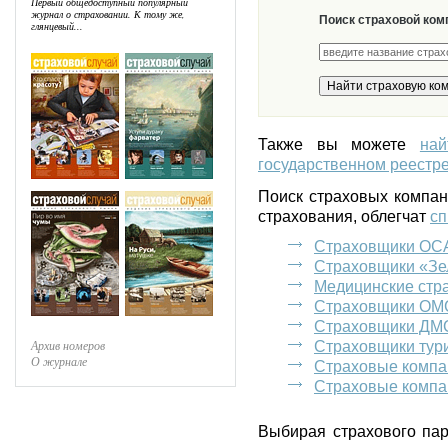
Первый общедоступный популярный
журнал о страховании. К тому же,
Поиск страховой ком
глянцевый...
Также вы можете
на
государственном реестре
Поиск страховых компа
страхования, облегчат
сп
Страховщики ОС
Страховщики «Зе
Медицинские стр
Страховщики ОМ
Страховщики ДМ
Архив номеров
Страховщики тур
О журнале
Страховые компа
Страховые компа
Выбирая страхового пар