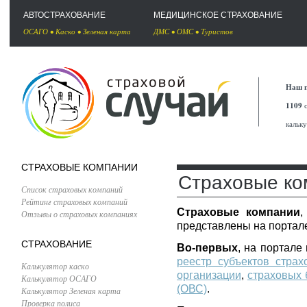
АВТОСТРАХОВАНИЕ
МЕДИЦИНСКОЕ СТРАХОВАНИЕ
ОСАГО
•
Каско
•
Зеленая карта
ДМС
•
ОМС
•
Туристов
Наш п
1109
с
кальк
СТРАХОВЫЕ КОМПАНИИ
Страховые ко
Список страховых компаний
Рейтинг страховых компаний
Страховые компании
,
Отзывы о страховых компаниях
представлены на портале
СТРАХОВАНИЕ
Во-первых
, на портал
реестр субъектов страх
Калькулятор каско
организации
,
страховых 
Калькулятор ОСАГО
(ОВС)
.
Калькулятор Зеленая карта
Проверка полиса