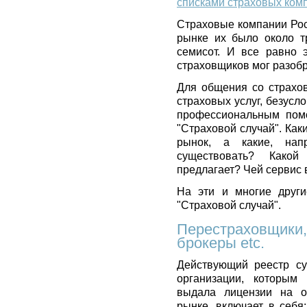
списками страховых ком
Страховые компании Рос
рынке их было около т
семисот. И все равно 
страховщиков мог разобра
Для общения со страхо
страховых услуг, безусл
профессиональным помо
"Страховой случай". Ка
рынок, а какие, нап
существовать? Како
предлагает? Чей сервис
На эти и многие други
"Страховой случай".
Перестраховщики,
брокеры etc.
Действующий реестр су
организации, которым
выдала лицензии на о
рынке, включает в себя