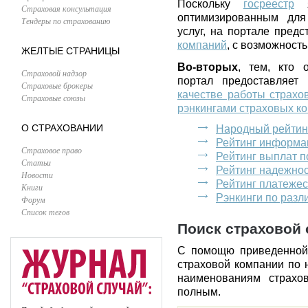
Поскольку
госреестр
я
Страховая консультация
оптимизированным для
Тендеры по страхованию
услуг, на портале пред
компаний
, с возможност
ЖЕЛТЫЕ СТРАНИЦЫ
Во-вторых
, тем, кто 
Страховой надзор
портал предоставляет
Страховые брокеры
качестве работы страхо
Страховые союзы
рэнкингами страховых к
О СТРАХОВАНИИ
Народный рейтин
Рейтинг информа
Страховое право
Рейтинг выплат 
Статьи
Рейтинг надежно
Новости
Рейтинг платеже
Книги
Рэнкинги по раз
Форум
Список тегов
Поиск страховой 
С помощю приведенной
страховой компании по 
наименованиям страхо
полным.