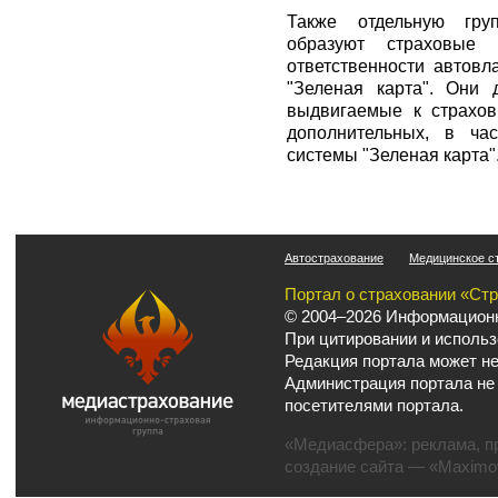
Также отдельную гру
образуют страховые 
ответственности автов
"Зеленая карта". Они 
выдвигаемые к страхов
дополнительных, в ча
системы "Зеленая карта"
Автострахование
Медицинское с
Портал о страховании «Ст
© 2004–2026 Информационн
При цитировании и использ
Редакция портала может не
Администрация портала не
посетителями портала.
«Медиасфера»:
реклама
,
п
создание сайта
— «Maximov