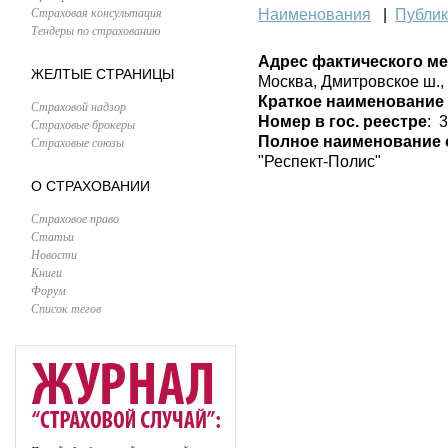
Страховая консультация
Наименования
|
Публи
Тендеры по страхованию
Адрес фактического м
ЖЕЛТЫЕ СТРАНИЦЫ
Москва, Дмитровское ш., 
Краткое наименование
Страховой надзор
Номер в гос. реестре
: 
Страховые брокеры
Полное наименование 
Страховые союзы
"Респект-Полис"
О СТРАХОВАНИИ
Страховое право
Статьи
Новости
Книги
Форум
Список тегов