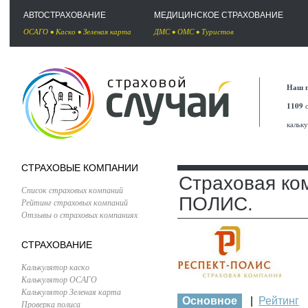
АВТОСТРАХОВАНИЕ
МЕДИЦИНСКОЕ СТРАХОВАНИЕ
ОСАГО
•
Каско
•
Зеленая карта
ДМС
•
ОМС
•
Туристов
Наш п
1109
с
кальк
СТРАХОВЫЕ КОМПАНИИ
Страховая ко
Список страховых компаний
ПОЛИС.
Рейтинг страховых компаний
Отзывы о страховых компаниях
СТРАХОВАНИЕ
Калькулятор каско
Калькулятор ОСАГО
Калькулятор Зеленая карта
Основное
|
Рейтинг
Проверка полиса