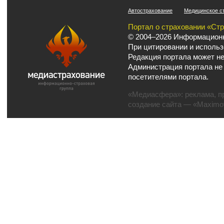
Автострахование
Медицинское с
Портал о страховании «Ст
© 2004–2026 Информационн
При цитировании и использ
Редакция портала может не
Администрация портала не
посетителями портала.
«Медиасфера»:
реклама
,
п
создание сайта
— «Maximov