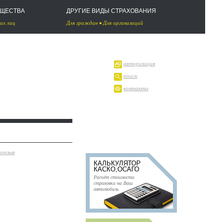
УЩЕСТВА
ДРУГИЕ ВИДЫ СТРАХОВАНИЯ
их лиц
Для граждан
•
Для организаций
авторизация
поиск
контакты
 отзыв
КАЛЬКУЛЯТОР
КАСКО,ОСАГО
Расчёт стоимости
страховки на Ваш
автомобиль