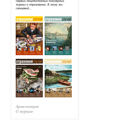
Первый общедоступный популярный
журнал о страховании. К тому же,
глянцевый...
Архив номеров
О журнале