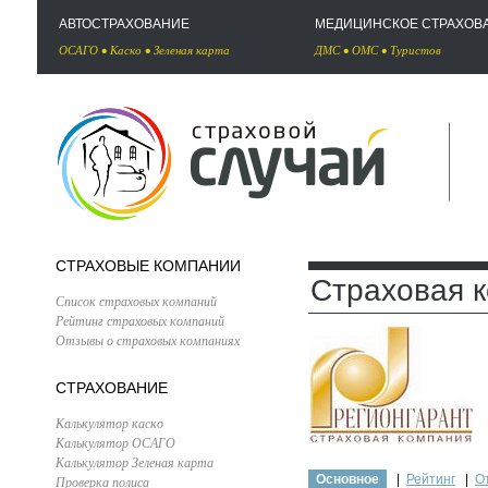
АВТОСТРАХОВАНИЕ
МЕДИЦИНСКОЕ СТРАХОВ
ОСАГО
•
Каско
•
Зеленая карта
ДМС
•
ОМС
•
Туристов
СТРАХОВЫЕ КОМПАНИИ
Страховая к
Список страховых компаний
Рейтинг страховых компаний
Отзывы о страховых компаниях
СТРАХОВАНИЕ
Калькулятор каско
Калькулятор ОСАГО
Калькулятор Зеленая карта
Основное
|
Рейтинг
|
О
Проверка полиса