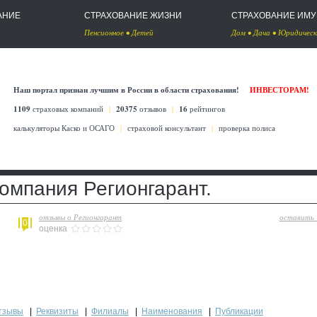
АНИЕ
СТРАХОВАНИЕ ЖИЗНИ
СТРАХОВАНИЕ ИМ
Пенсионное
•
Детей
Дом
•
Дача
•
Юридическ
Наш портал признан лучшим в России в области страхования!
ИНВЕСТОРАМ!
1109
страховых компаний
|
20375
отзывов
|
16
рейтингов
калькуляторы Каско
и
ОСАГО
|
страховой консультант
|
проверка полиса
омпания Регионгарант.
отзывы о Регионгарант
оставить
0
оценка
тзывы
|
Реквизиты
|
Филиалы
|
Наименования
|
Публикации