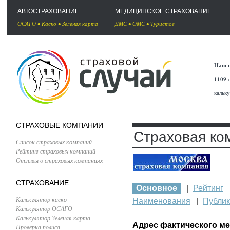
АВТОСТРАХОВАНИЕ
МЕДИЦИНСКОЕ СТРАХОВАНИЕ
ОСАГО
•
Каско
•
Зеленая карта
ДМС
•
ОМС
•
Туристов
Наш п
1109
с
кальк
СТРАХОВЫЕ КОМПАНИИ
Страховая ко
Список страховых компаний
Рейтинг страховых компаний
Отзывы о страховых компаниях
СТРАХОВАНИЕ
Основное
|
Рейтинг
Калькулятор каско
Наименования
|
Публи
Калькулятор ОСАГО
Калькулятор Зеленая карта
Адрес фактического м
Проверка полиса