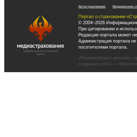
Автострахование
Медицинское с
Портал о страховании «Ст
© 2004–2026 Информационн
При цитировании и использ
Редакция портала может не
Администрация портала не
посетителями портала.
«Медиасфера»:
реклама
,
п
создание сайта
— «Maximov