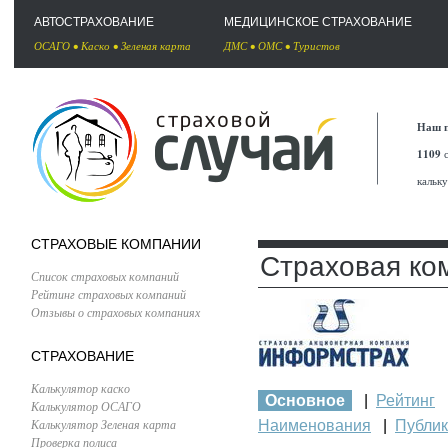
АВТОСТРАХОВАНИЕ
МЕДИЦИНСКОЕ СТРАХОВАНИЕ
ОСАГО
•
Каско
•
Зеленая карта
ДМС
•
ОМС
•
Туристов
Наш п
1109
с
кальк
СТРАХОВЫЕ КОМПАНИИ
Страховая ко
Список страховых компаний
Рейтинг страховых компаний
Отзывы о страховых компаниях
СТРАХОВАНИЕ
Калькулятор каско
Основное
|
Рейтинг
Калькулятор ОСАГО
Калькулятор Зеленая карта
Наименования
|
Публи
Проверка полиса