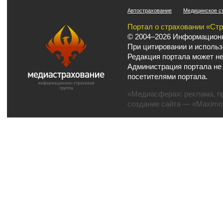
Автострахование
Медицинское с
Портал о страховании «Ст
© 2004–2026 Информационн
При цитировании и использ
Редакция портала может не
Администрация портала не
посетителями портала.
«Медиасфера»:
реклама
,
п
создание сайта
— «Maximov