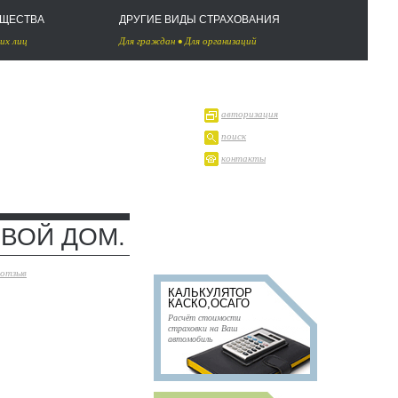
УЩЕСТВА
ДРУГИЕ ВИДЫ СТРАХОВАНИЯ
их лиц
Для граждан
•
Для организаций
авторизация
поиск
контакты
ОВОЙ ДОМ.
 отзыв
КАЛЬКУЛЯТОР
КАСКО,ОСАГО
Расчёт стоимости
страховки на Ваш
автомобиль