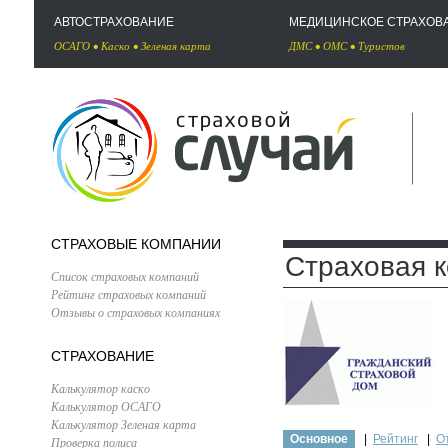
АВТОСТРАХОВАНИЕ
МЕДИЦИНСКОЕ СТРАХОВ
ОСАГО
•
Каско
•
Зеленая карта
ДМС
•
ОМС
•
Туристов
СТРАХОВЫЕ КОМПАНИИ
Страховая
Список страховых компаний
Рейтинг страховых компаний
Отзывы о страховых компаниях
СТРАХОВАНИЕ
Калькулятор каско
Калькулятор ОСАГО
Калькулятор Зеленая карта
Основное
|
Рейтинг
|
О
Проверка полиса