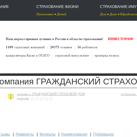
АНИЕ
СТРАХОВАНИЕ ЖИЗНИ
СТРАХОВАНИЕ ИМ
Пенсионное
•
Детей
Дом
•
Дача
•
Юридическ
Наш портал признан лучшим в России в области страхования!
ИНВЕСТОРАМ!
1109
страховых компаний
|
20375
отзывов
|
16
рейтингов
калькуляторы Каско
и
ОСАГО
|
страховой консультант
|
проверка полиса
 компания ГРАЖДАНСКИЙ СТРАХ
отзывы о ГРАЖДАНСКИЙ СТРАХОВОЙ ДОМ
оставить
0
оценка
тзывы
|
Реквизиты
|
Филиалы
|
Наименования
|
Публикации