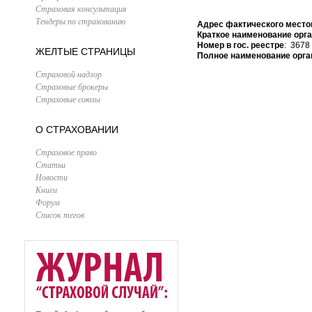
Страховая консультация
Тендеры по страхованию
Адрес фактического место
Краткое наименование орг
Номер в гос. реестре
: 3678
ЖЕЛТЫЕ СТРАНИЦЫ
Полное наименование орга
Страховой надзор
Страховые брокеры
Страховые союзы
О СТРАХОВАНИИ
Страховое право
Статьи
Новости
Книги
Форум
Список тегов