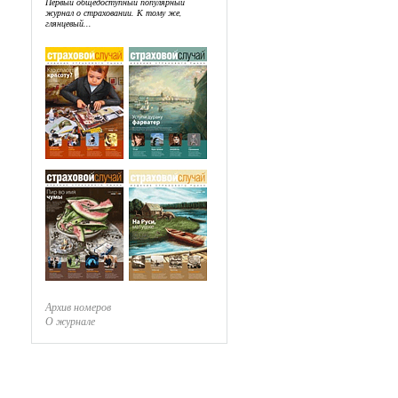
Первый общедоступный популярный
журнал о страховании. К тому же,
глянцевый...
Архив номеров
О журнале