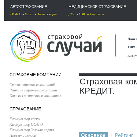
АВТОСТРАХОВАНИЕ
МЕДИЦИНСКОЕ СТРАХОВАНИЕ
ОСАГО
•
Каско
•
Зеленая карта
ДМС
•
ОМС
•
Туристов
Наш п
1109
с
кальк
СТРАХОВЫЕ КОМПАНИИ
Страховая к
Список страховых компаний
КРЕДИТ.
Рейтинг страховых компаний
Отзывы о страховых компаниях
СТРАХОВАНИЕ
Калькулятор каско
Калькулятор ОСАГО
Калькулятор Зеленая карта
Проверка полиса
Основное
|
Рейтинг