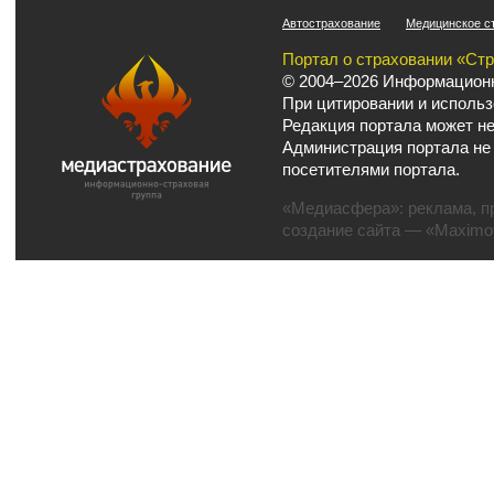
Автострахование
Медицинское с
Портал о страховании «Ст
© 2004–2026 Информационн
При цитировании и использ
Редакция портала может не
Администрация портала не
посетителями портала.
«Медиасфера»:
реклама
,
п
создание сайта
— «Maximov