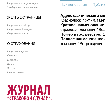
Страховая консультация
Наименования
|
Публи
Тендеры по страхованию
Адрес фактического м
ЖЕЛТЫЕ СТРАНИЦЫ
Красноярск, пр-т им. газ
Страховой надзор
Краткое наименование
Страховые брокеры
страховая компания "Во
Страховые союзы
Номер в гос. реестре
: 
Полное наименование 
О СТРАХОВАНИИ
компания "Возрождение-
Страховое право
Статьи
Новости
Книги
Форум
Список тегов