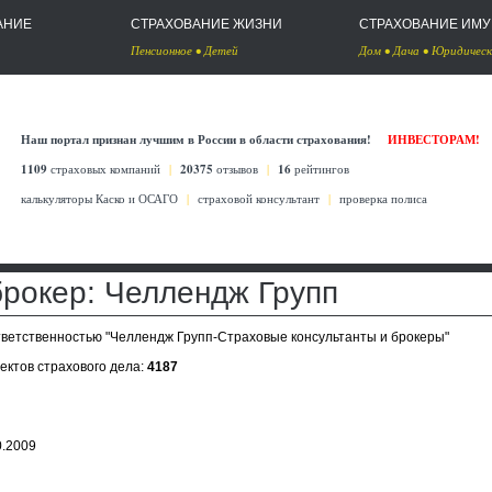
АНИЕ
СТРАХОВАНИЕ ЖИЗНИ
СТРАХОВАНИЕ ИМ
Пенсионное
•
Детей
Дом
•
Дача
•
Юридическ
Наш портал признан лучшим в России в области страхования!
ИНВЕСТОРАМ!
1109
страховых компаний
|
20375
отзывов
|
16
рейтингов
калькуляторы Каско
и
ОСАГО
|
страховой консультант
|
проверка полиса
рокер: Челлендж Групп
тветственностью "Челлендж Групп-Страховые консультанты и брокеры"
ъектов страхового дела:
4187
0.2009