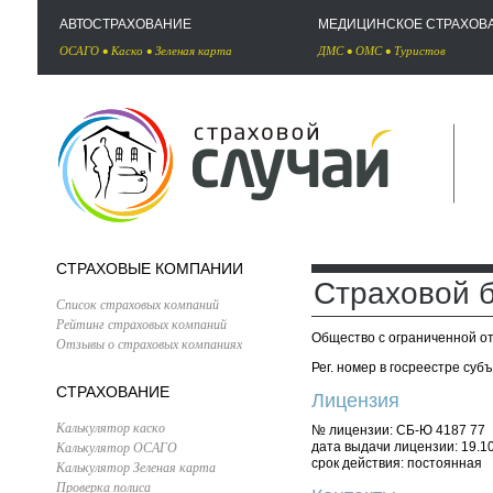
АВТОСТРАХОВАНИЕ
МЕДИЦИНСКОЕ СТРАХОВ
ОСАГО
•
Каско
•
Зеленая карта
ДМС
•
ОМС
•
Туристов
СТРАХОВЫЕ КОМПАНИИ
Страховой б
Список страховых компаний
Рейтинг страховых компаний
Общество с ограниченной о
Отзывы о страховых компаниях
Рег. номер в госреестре суб
СТРАХОВАНИЕ
Лицензия
Калькулятор каско
№ лицензии: СБ-Ю 4187 77
Калькулятор ОСАГО
дата выдачи лицензии: 19.1
срок действия: постоянная
Калькулятор Зеленая карта
Проверка полиса