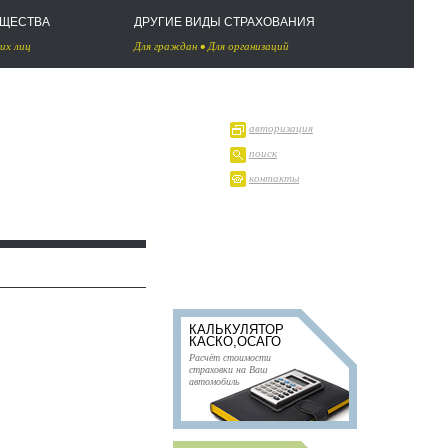
УЩЕСТВА
ДРУГИЕ ВИДЫ СТРАХОВАНИЯ
их лиц
Для граждан
•
Для организаций
авторизация
поиск
контакты
КАЛЬКУЛЯТОР
КАСКО,ОСАГО
Расчёт стоимости
страховки на Ваш
автомобиль