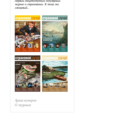
Первый общедоступный популярный
журнал о страховании. К тому же,
глянцевый...
Архив номеров
О журнале