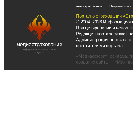
Автострахование
Медицинское с
Портал о страховании «Ст
© 2004–2026 Информационн
При цитировании и использ
Редакция портала может не
Администрация портала не
посетителями портала.
«Медиасфера»:
реклама
,
п
создание сайта
— «Maximov