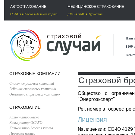
АВТОСТРАХОВАНИЕ
МЕДИЦИНСКОЕ СТРАХОВАНИЕ
ОСАГО
•
Каско
•
Зеленая карта
ДМС
•
ОМС
•
Туристов
Наш п
1109
с
кальк
СТРАХОВЫЕ КОМПАНИИ
Страховой бр
Список страховых компаний
Рейтинг страховых компаний
Общество с ограничен
Отзывы о страховых компаниях
"Энергоэксперт"
СТРАХОВАНИЕ
Рег. номер в госреестре 
Калькулятор каско
Лицензия
Калькулятор ОСАГО
Калькулятор Зеленая карта
№ лицензии: СБ-Ю 4129 
Проверка полиса