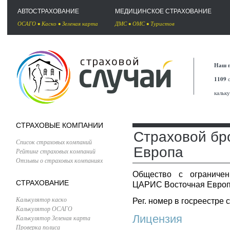
АВТОСТРАХОВАНИЕ
МЕДИЦИНСКОЕ СТРАХОВАНИЕ
ОСАГО
•
Каско
•
Зеленая карта
ДМС
•
ОМС
•
Туристов
Наш п
1109
с
кальк
СТРАХОВЫЕ КОМПАНИИ
Страховой бр
Список страховых компаний
Европа
Рейтинг страховых компаний
Отзывы о страховых компаниях
Общество с ограничен
СТРАХОВАНИЕ
ЦАРИС Восточная Европ
Калькулятор каско
Рег. номер в госреестре 
Калькулятор ОСАГО
Лицензия
Калькулятор Зеленая карта
Проверка полиса