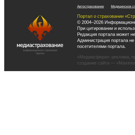
Автострахование
Медицинское с
Портал о страховании «Ст
© 2004–2026 Информационн
При цитировании и использ
Редакция портала может не
Администрация портала не
посетителями портала.
«Медиасфера»:
реклама
,
п
создание сайта
— «Maximov