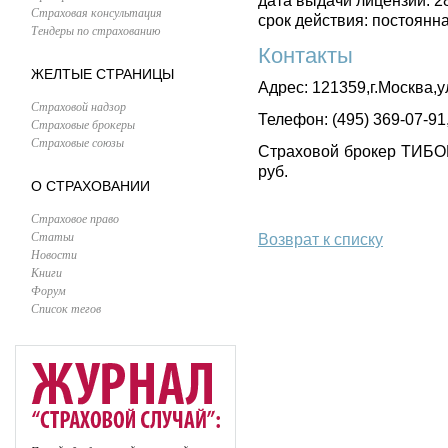
дата выдачи лицензии: 2
Страховая консультация
срок действия: постоянн
Тендеры по страхованию
Контакты
ЖЕЛТЫЕ СТРАНИЦЫ
Адрес: 121359,г.Москва,ул
Страховой надзор
Телефон: (495) 369-07-91
Страховые брокеры
Страховые союзы
Страховой брокер ТИБОР
руб.
О СТРАХОВАНИИ
Страховое право
Статьи
Возврат к списку
Новости
Книги
Форум
Список тегов