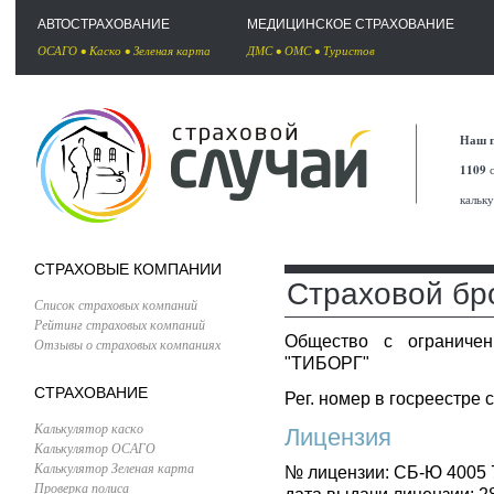
АВТОСТРАХОВАНИЕ
МЕДИЦИНСКОЕ СТРАХОВАНИЕ
ОСАГО
•
Каско
•
Зеленая карта
ДМС
•
ОМС
•
Туристов
Наш п
1109
с
кальк
СТРАХОВЫЕ КОМПАНИИ
Страховой бр
Список страховых компаний
Рейтинг страховых компаний
Общество с ограничен
Отзывы о страховых компаниях
"ТИБОРГ"
СТРАХОВАНИЕ
Рег. номер в госреестре 
Калькулятор каско
Лицензия
Калькулятор ОСАГО
Калькулятор Зеленая карта
№ лицензии: СБ-Ю 4005 
Проверка полиса