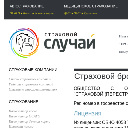
АВТОСТРАХОВАНИЕ
МЕДИЦИНСКОЕ СТРАХОВАНИЕ
ОСАГО
•
Каско
•
Зеленая карта
ДМС
•
ОМС
•
Туристов
Наш п
1109
с
кальк
СТРАХОВЫЕ КОМПАНИИ
Страховой бр
Список страховых компаний
Рейтинг страховых компаний
ОБЩЕСТВО С ОГР
Отзывы о страховых компаниях
"СТРАХОВОЙ (ПЕРЕСТР
СТРАХОВАНИЕ
Рег. номер в госреестре 
Калькулятор каско
Лицензия
Калькулятор ОСАГО
Калькулятор Зеленая карта
№ лицензии: СБ-Ю 4058 
Проверка полиса