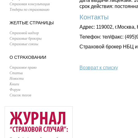
дата выдачи лицензии: 1
Страховая консультация
срок действия: постоянн
Тендеры по страхованию
Контакты
ЖЕЛТЫЕ СТРАНИЦЫ
Адрес: 119002, г.Москва,
Страховой надзор
Телефон: тел/факс: (495)
Страховые брокеры
Страховые союзы
Страховой брокер НБЦ им
О СТРАХОВАНИИ
Страховое право
Возврат к списку
Статьи
Новости
Книги
Форум
Список тегов