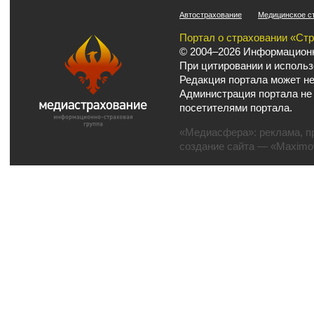
Автострахование
Медицинское с
Портал о страховании «Ст
© 2004–2026 Информационн
При цитировании и использ
Редакция портала может не
Администрация портала не
посетителями портала.
«Медиасфера»:
реклама
,
п
создание сайта
— «Maximov