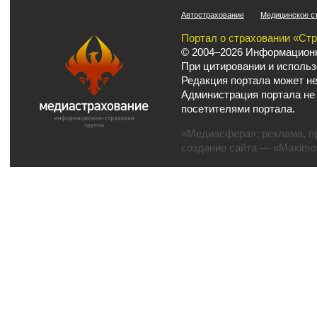
Автострахование
Медицинское с
Портал о страховании «Ст
© 2004–2026 Информационн
При цитировании и использ
Редакция портала может не
Администрация портала не
посетителями портала.
«Медиасфера»:
реклама
,
п
создание сайта
— «Maximov