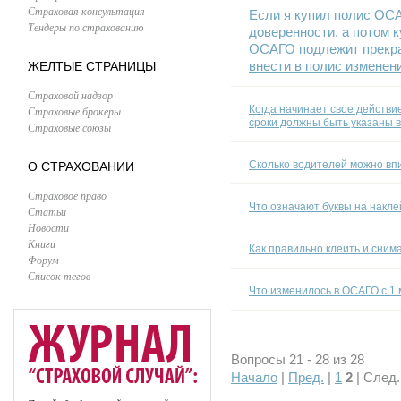
Страховая консультация
Если я купил полис ОСА
Тендеры по страхованию
доверенности, а потом к
ОСАГО подлежит прекра
внести в полис изменени
ЖЕЛТЫЕ СТРАНИЦЫ
Страховой надзор
Когда начинает свое действи
Страховые брокеры
сроки должны быть указаны 
Страховые союзы
Сколько водителей можно вп
О СТРАХОВАНИИ
Страховое право
Что означают буквы на накл
Статьи
Новости
Книги
Как правильно клеить и сним
Форум
Список тегов
Что изменилось в ОСАГО с 1 
Вопросы 21 - 28 из 28
Начало
|
Пред.
|
1
2
| След.