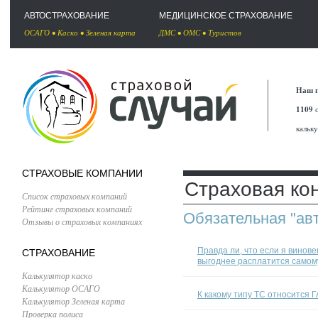
АВТОСТРАХОВАНИЕ
МЕДИЦИНСКОЕ СТРАХОВАНИЕ
ОСАГО
•
Каско
•
Зеленая карта
ДМС
•
ОМС
•
Туристов
Наш п
1109
с
кальк
СТРАХОВЫЕ КОМПАНИИ
Страховая ко
Список страховых компаний
Рейтинг страховых компаний
Обязательная "ав
Отзывы о страховых компаниях
Правда ли, что если я вино
СТРАХОВАНИЕ
выгоднее расплатится самом
Калькулятор каско
Калькулятор ОСАГО
К какому типу ТС относится 
Калькулятор Зеленая карта
Проверка полиса