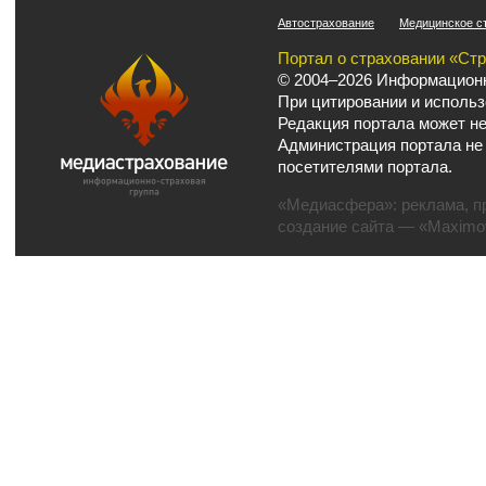
Автострахование
Медицинское с
Портал о страховании «Ст
© 2004–2026 Информационн
При цитировании и использ
Редакция портала может не
Администрация портала не
посетителями портала.
«Медиасфера»:
реклама
,
п
создание сайта
— «Maximov