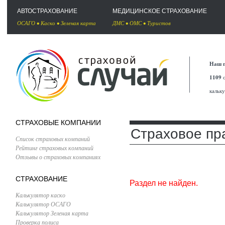
АВТОСТРАХОВАНИЕ
МЕДИЦИНСКОЕ СТРАХОВАНИЕ
ОСАГО
•
Каско
•
Зеленая карта
ДМС
•
ОМС
•
Туристов
Наш п
1109
с
кальк
СТРАХОВЫЕ КОМПАНИИ
Страховое пр
Список страховых компаний
Рейтинг страховых компаний
Отзывы о страховых компаниях
СТРАХОВАНИЕ
Раздел не найден.
Калькулятор каско
Калькулятор ОСАГО
Калькулятор Зеленая карта
Проверка полиса