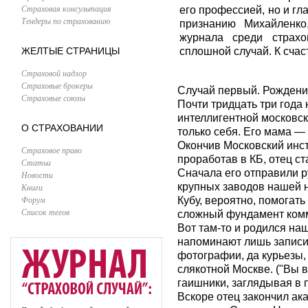
Страховая консультация
его профессией, но и г
Тендеры по страхованию
признанию Михайленко
журнала среди страх
ЖЕЛТЫЕ СТРАНИЦЫ
сплошной случай. К счас
Страховой надзор
Страховые брокеры
Случай первый. Рожден
Страховые союзы
Почти тридцать три года
интеллигентной московск
О СТРАХОВАНИИ
только себя. Его мама — 
Окончив Московский инст
Страховое право
проработав в КБ, отец с
Статьи
Сначала его отправили р
Новости
крупных заводов нашей н
Книги
Форум
Кубу, вероятно, помогат
Список тегов
сложный фундамент комм
Вот там-то и родился на
напоминают лишь записи
фотографии, да курьезы,
слякотной Москве. ("Вы
гаишники, заглядывая в пр
Вскоре отец закончил а