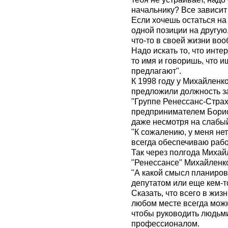
начальнику? Все зависит 
Если хочешь остаться на
одной позиции на другую,
что-то в своей жизни воо
Надо искать то, что инте
то имя и говоришь, что и
предлагают".
К 1998 году у Михайленк
предложили должность з
"Группе Ренессанс-Стра
предпринимателем Борис
даже несмотря на слабый
"К сожалению, у меня нет
всегда обеспечиваю рабо
Так через полгода Михай
"Ренессансе" Михайленко
"А какой смысл планиров
депутатом или еще кем-т
Сказать, что всего в жизн
любом месте всегда можн
чтобы руководить людьми
профессионалом.