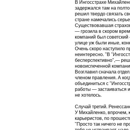
В Ингосстрахе Михайлен
задержался там на полто
решил твердо связать св
стране намечались серье
Существовавшая страхов
— грозила в скором врем
компаний был советский 
улице уж были иные, ко
Очень скоро наступило п
неинтересно. "В "Ингосс
бесперспективно",— реш
новоиспеченной компании
Возглавил сначала отдел
членом правления. А ког
объединиться с "Ингосст
работы — застаиваться и
не хотелось.
Случай третий. Ренессан
У Михайленко, впрочем, 
карьеристов, по прошеств
"Просто так ничего не п
тебя не устраивает, надо