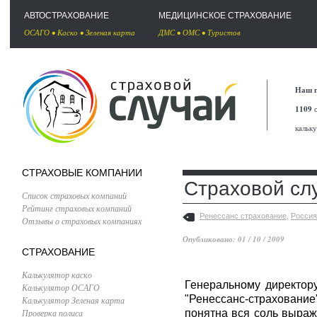
АВТОСТРАХОВАНИЕ
МЕДИЦИНСКОЕ СТРАХОВАНИЕ
ОСАГО
•
Каско
•
Зеленая карта
ДМС
•
ОМС
•
Туристов
Наш п
1109
с
кальк
СТРАХОВЫЕ КОМПАНИИ
Страховой сл
Список страховых компаний
Рейтинг страховых компаний
Ренессанс страхование
,
Россия
Отзывы о страховых компаниях
Опубликовано: 01 / 10 / 2009
СТРАХОВАНИЕ
Калькулятор каско
Генеральному директор
Калькулятор ОСАГО
"Ренессанс-страхован
Калькулятор Зеленая карта
Проверка полиса
понятна вся соль выраж