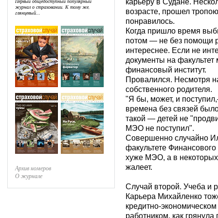
Первый общедоступный популярный
карьеру в Судане. Нескол
журнал о страховании. К тому же,
возрасте, прошел тропою
глянцевый...
понравилось.
Когда пришло время выби
потом — не без помощи р
интереснее. Если не инте
документы на факультет
финансовый институт.
Провалился. Несмотря н
собственного родителя.
"Я бы, может, и поступи
времена без связей было
такой — детей не "продви
МЭО не поступил".
Совершенно случайно Ил
факультете Финансового и
хуже МЭО, а в некоторых
жалеет.
Архив номеров
О журнале
Случай второй. Учеба и 
Карьера Михайленко тоже
кредитно-экономическом 
работником, как грянула 