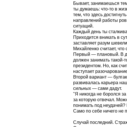
Бывает, занимаешься тем
ты думаешь: что-то в жи
тем, что здесь достигнут
направлений работы ровн
ситуаций.
Каждый день ты сталкив
Приходится вникать в сут
заставляет разум шевели
Михайленко считает, что
Первый — плановый. В дв
должен занимать такой-то
президентом. Но, как счи
наступает разочарование
Второй вариант — булгако
развивалась карьера наш
сильных — сами дадут.
"Я никогда не боролся за 
за которую отвечал. Можно
понимать под неудачей? В
Само по себе ничего не 
Случай последний. Стра