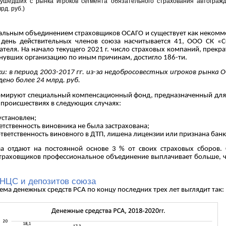
ушедших с рынка игроков сегмента обязательного страхования автогражд
рд. руб.)
альным объединением страховщиков ОСАГО и существует как некомме
 день действительных членов союза насчитывается 41, ООО СК «С
ателя. На начало текущего 2021 г. число страховых компаний, прекр
нувших организацию по иным причинам, достигло 186-ти.
ки: в период 2003-2017 гг. из-за недобросовестных игроков рынка 
ено более 24 млрд. руб.
мируют специальный компенсационный фонд, предназначенный для
происшествиях в следующих случаях:
установлен;
ветственность виновника не была застрахована;
 ответственность виновного в ДТП, лишена лицензии или признана бан
а отдают на постоянной основе 3 % от своих страховых сборов. 
траховщиков профессиональное объединение выплачивает больше, ч
 НЦС и депозитов союза
ма денежных средств РСА по концу последних трех лет выглядит так: