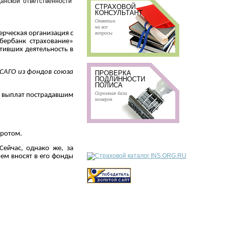
анской ответственности
СТРАХОВОЙ
КОНСУЛЬТАНТ
Ответим
на все
вопросы
рческая организация с
бербанк страхование»
ативших деятельность в
ОСАГО из фондов союза
ПРОВЕРКА
ПОДЛИННОСТИ
ПОЛИСА
Огромная база
 выплат пострадавшим
номеров
кротом.
Сейчас, однако же, за
ем вносят в его фонды