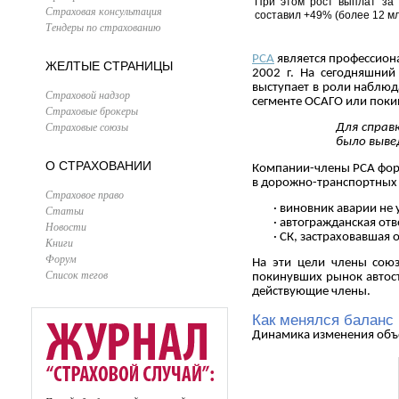
При этом рост выплат за 
Страховая консультация
составил +49% (более 12 мл
Тендеры по страхованию
РСА
является профессион
ЖЕЛТЫЕ СТРАНИЦЫ
2002 г. На сегодняшний
выступает в роли наблюд
Страховой надзор
сегменте ОСАГО или поки
Страховые брокеры
Страховые союзы
Для справ
было вывед
О СТРАХОВАНИИ
Компании-члены РСА фор
в дорожно-транспортных 
Страховое право
· виновник аварии не 
Статьи
· автогражданская от
Новости
· СК, застраховавшая
Книги
Форум
На эти цели члены союз
Список тегов
покинувших рынок автос
действующие члены.
Как менялся баланс
Динамика изменения объе