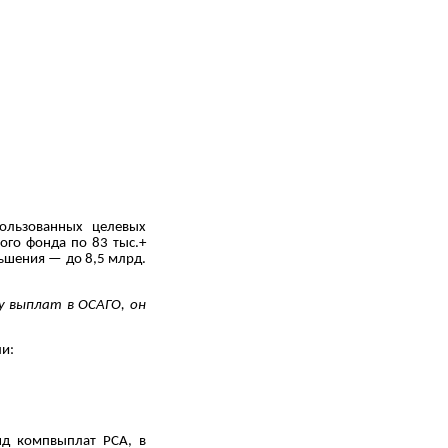
пользованных целевых
ного фонда по 83 тыс.+
ньшения — до 8,5 млрд.
у выплат в ОСАГО, он
и:
онд компвыплат РСА, в