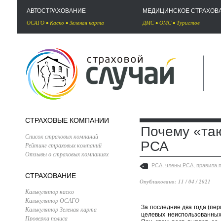
АВТОСТРАХОВАНИЕ
МЕДИЦИНСКОЕ СТРАХОВ
ОСАГО
•
Каско
•
Зеленая карта
ДМС
•
ОМС
•
Туристов
СТРАХОВЫЕ КОМПАНИИ
Почему «та
Список страховых компаний
РСА
Рейтинг страховых компаний
Отзывы о страховых компаниях
РСА
,
члены РСА
,
правила 
СТРАХОВАНИЕ
Опубликовано: 11 / 04 / 2021
Калькулятор каско
Калькулятор ОСАГО
За последние два года (пер
Калькулятор Зеленая карта
целевых неиспользованных 
Проверка полиса