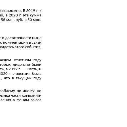
евозможно. В 2019 г. к
, в 2020 г. эта сумма
 56 млн. руб. и 50 млн.
с о достаточности ныне
о комментарии в связи
жидаясь этого события,
каждом отчетном году
оторых лицензии были
, в 2019 г. — шесть, и
2020 г. лицензия была
., что в текущем году
проблему по-иному: но
рынка части компаний-
пления в фонды союза