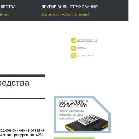
УЩЕСТВА
ДРУГИЕ ВИДЫ СТРАХОВАНИЯ
их лиц
Для граждан
•
Для организаций
авторизация
поиск
контакты
редства
КАЛЬКУЛЯТОР
КАСКО,ОСАГО
Расчёт стоимости
страховки на Ваш
автомобиль
ордное снижение остатка
и этого ресурса на 42%.