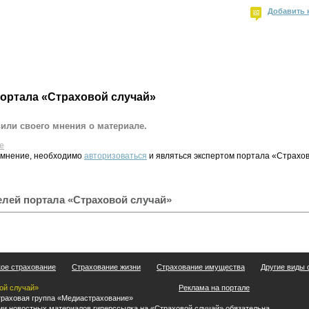
Добавить 
портала «Страховой случай»
вили своего мнения о материале.
е
 мнение, необходимо
авторизоваться
и являться экспертом портала «Страхов
елей портала «Страховой случай»
ое страхование
Страхование жизни
Страхование имущества
Другие виды 
ой случай»
Реклама на портале
раховая группа «Медиастрахование»
ии новостных материалов гиперссылка на «Страховой случай» обязательна.