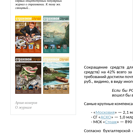
Первый общедоступный популярный
журнал о страховании. К тому же,
глянцевый...
Сокращение средств дл
средств) на 42% всего з
требований достигли почт
руб., видимо, в виду иног
Если бы Р
вошел бы в
Архив номеров
Самые крупные компенсац
О журнале
· «
Московия
» — 2,1 м
· СГ «
АСКО
» — 1,0 млр
· МСК «
Страж
» — 890 
Согласно бухгалтерской