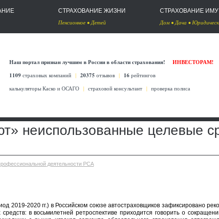
АНИЕ
СТРАХОВАНИЕ ЖИЗНИ
СТРАХОВАНИЕ ИМ
Пенсионное
•
Детей
Дом
•
Дача
•
Юридическ
Наш портал признан лучшим в России в области страхования!
ИНВЕСТОРАМ!
1109
страховых компаний
|
20375
отзывов
|
16
рейтингов
калькуляторы Каско
и
ОСАГО
|
страховой консультант
|
проверка полиса
ют» неиспользованные целевые с
профессиональной деятельности РСА
иод 2019-2020 гг.) в Российском союзе автостраховщиков зафиксировано рек
средств: в восьмилетней ретроспективе приходится говорить о сокращени