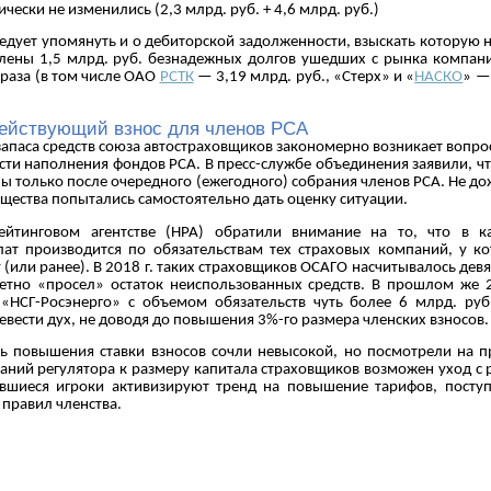
чески не изменились (2,3 млрд. руб. + 4,6 млрд. руб.)
ледует упомянуть и о дебиторской задолженности, взыскать которую н
ены 1,5 млрд. руб. безнадежных долгов ушедших с рынка компаний
 раза (в том числе ОАО
РСТК
— 3,19 млрд. руб., «Стерх» и «
НАСКО
» —
действующий взнос для членов РСА
запаса средств союза автостраховщиков закономерно возникает вопро
сти наполнения фондов РСА. В пресс-службе объединения заявили, чт
ы только после очередного (ежегодного) собрания членов РСА. Не до
бщества попытались самостоятельно дать оценку ситуации.
ейтинговом агентстве (НРА) обратили внимание на то, что в 
ат производится по обязательствам тех страховых компаний, у к
(или ранее). В 2018 г. таких страховщиков ОСАГО насчитывалось девять
етно «просел» остаток неиспользованных средств. В прошлом же 
«НСГ-Росэнерго» с объемом обязательств чуть более 6 млрд. руб
еревести дух, не доводя до повышения 3%-го размера членских взносов.
ть повышения ставки взносов сочли невысокой, но посмотрели на 
аний регулятора к размеру капитала страховщиков возможен уход с 
авшиеся игроки активизируют тренд на повышение тарифов, посту
я правил членства.