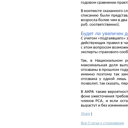
годовом сравнении практи
В контексте сказанного с
списанию были представл
возросла более чем в два
руб. соответственно).
Будет ли увеличен 
С учетом «подтаявшего» 
действующих правил в ча
с этом вопросом возможн
эксперты страхового соо
Так, в Национальном р
максимальная доля выпл
отозваны в прошлом году 
именно поэтому так зам
отозвана у одной лишь 
позволит, так сказать, п
В АКРА также вероятнос
фоне ужесточения требов
членов РСА, и если ост
вырастут и без изменени
Share
|
Все Статьи о страховании