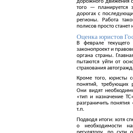
дорожного движения 
того — планируется з
дорогах с последующи
регионы. Работа так
полисов просто станет
Оценка юристов Го
В феврале текущего
законопроект и правов
органа страны. Главн
пытаются уйти от осн
страхования автогражд
Кроме того, юристы с
понятий, требующих р
Они видят необходимо
«тип и назначение ТС
разграничить понятия 
т.п.
Подводя итоги: хотя с
о необходимости на
регулятору, по сути 