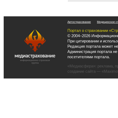
Автострахование
Медицинское с
Портал о страховании «Ст
© 2004–2026 Информационн
При цитировании и использ
Редакция портала может не
Администрация портала не
посетителями портала.
«Медиасфера»:
реклама
,
п
создание сайта
— «Maximov