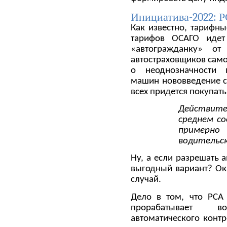
Инициатива-2022: Р
Как известно, тарифн
тарифов ОСАГО иде
«автогражданку» о
автостраховщиков самог
о неоднозначности 
машин нововведение ст
всех придется покупать
Действител
среднем с
примерно
водительск
Ну, а если разрешать 
выгодный вариант? Ока
случай.
Дело в том, что РСА
прорабатывает в
автоматического контр