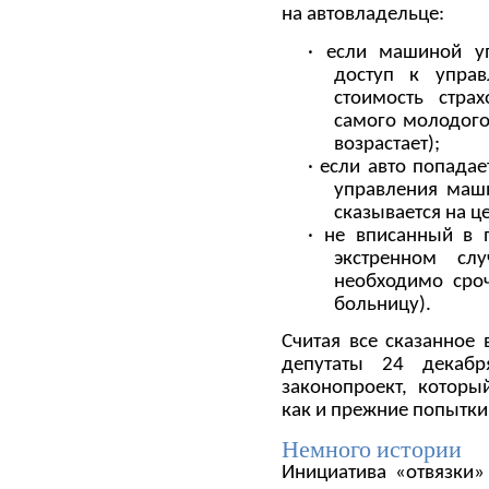
на автовладельце:
· если машиной у
доступ к управ
стоимость стра
самого молодого 
возрастает);
· если авто попада
управления маши
сказывается на ц
· не вписанный в 
экстренном сл
необходимо сроч
больницу).
Считая все сказанное
депутаты 24 декаб
законопроект, которы
как и прежние попытки
Немного истории
Инициатива «отвязки» 