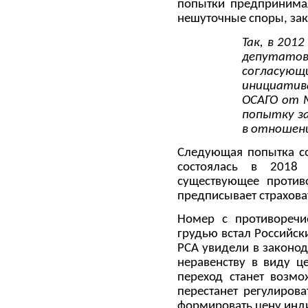
попытки предпринима
нешуточные споры, зак
Так, в 201
депутат
согласующи
инициатива
ОСАГО от М
попытку за
в отношени
Следующая попытка с
состоялась в 2018 
существующее противо
предписывает страхова
Номер с противоречи
грудью встал Российск
РСА увидели в законод
неравенству в виду ц
переход станет возмо
перестанет регулиров
формировать цену инд