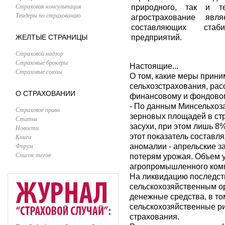
Страховая консультация
природного, так и т
Тендеры по страхованию
агрострахование явл
составляющих стаби
ЖЕЛТЫЕ СТРАНИЦЫ
предприятий.
Страховой надзор
Страховые брокеры
Настоящие...
Страховые союзы
О том, какие меры прин
сельхозстрахования, рас
О СТРАХОВАНИИ
финансовому и фондовом
- По данным Минсельхоза
Страховое право
зерновых площадей в стра
Статьи
засухи, при этом лишь 8
Новости
этот показатель составл
Книги
Форум
аномалии - апрельские з
Список тегов
потерям урожая. Объем 
агропромышленного комп
На ликвидацию последст
сельскохозяйственным о
денежные средства, в т
сельскохозяйственные ри
страхования.