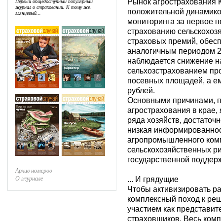
Первый общедоступный популярный
Рынок агрострахования К
журнал о страховании. К тому же,
положительной динамикой
глянцевый...
мониторинга за первое п
страхованию сельскохозя
страховых премий, обесп
аналогичным периодом 2
наблюдается снижение на
сельхозстрахованием про
посевных площадей, а е
рублей.
Основными причинами, 
агрострахования в крае,
ряда хозяйств, достаточ
низкая информированнос
агропромышленного комп
сельскохозяйственных ри
государственной поддер
Архив номеров
О журнале
... И грядущие
Чтобы активизировать ра
комплексный поход к ре
участием как представите
страховщиков. Весь ком