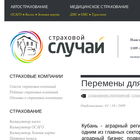
АВТОСТРАХОВАНИЕ
МЕДИЦИНСКОЕ СТРАХОВАНИЕ
ОСАГО
•
Каско
•
Зеленая карта
ДМС
•
ОМС
•
Туристов
Наш п
1109
с
кальк
СТРАХОВЫЕ КОМПАНИИ
Перемены для
Список страховых компаний
Рейтинг страховых компаний
страхование предприятий
,
стра
Отзывы о страховых компаниях
Опубликовано: 01 / 10 / 2009
СТРАХОВАНИЕ
Калькулятор каско
Кубань - аграрный реги
Калькулятор ОСАГО
одним из главных секто
Калькулятор Зеленая карта
Проверка полиса
аграрный бизнес подве