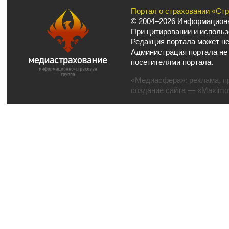
Портал о страховании «Ст
© 2004–2026 Информационн
При цитировании и использ
Редакция портала может не
Администрация портала не
посетителями портала.
«Медиасфера»:
реклама
,
п
создание сайта
— «Maximov