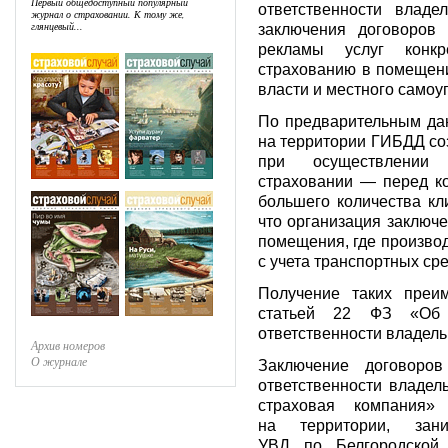
Первый общедоступный популярный
ответственности владе
журнал о страховании. К тому же,
глянцевый...
заключения договоров 
рекламы услуг конкр
страхованию в помещени
власти и местного самоу
По предварительным да
на территории ГИБДД со
при осуществлении 
страховании — перед к
большего количества кл
что организация заключ
помещения, где производ
с учета транспортных сре
Получение таких преи
статьей 22 ФЗ «Об о
ответственности владель
Архив номеров
О журнале
Заключение договоров
ответственности владел
страховая компания
на территории, за
УВД по Белгородской 