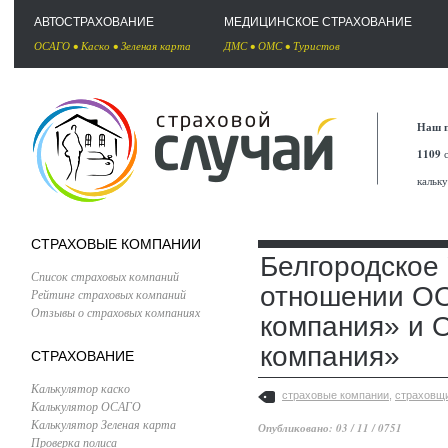
АВТОСТРАХОВАНИЕ
МЕДИЦИНСКОЕ СТРАХОВАНИЕ
ОСАГО
•
Каско
•
Зеленая карта
ДМС
•
ОМС
•
Туристов
Наш п
1109
с
кальк
СТРАХОВЫЕ КОМПАНИИ
Белгородское
Список страховых компаний
отношении ОО
Рейтинг страховых компаний
Отзывы о страховых компаниях
компания» и 
компания»
СТРАХОВАНИЕ
Калькулятор каско
страховые компании
,
страховщ
Калькулятор ОСАГО
Калькулятор Зеленая карта
Опубликовано: 03 / 11 / 0751
Проверка полиса