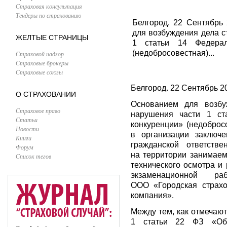
Страховая консультация
Тендеры по страхованию
Белгород. 22 Сентябрь
для возбуждения дела с
ЖЕЛТЫЕ СТРАНИЦЫ
1 статьи 14 Федерал
(недобросовестная)...
Страховой надзор
Страховые брокеры
Страховые союзы
Белгород. 22 Сентябрь 2
О СТРАХОВАНИИ
Основанием для возбу
Страховое право
нарушения части 1 ст
Статьи
конкуренции» (недоброс
Новости
в организации заключе
Книги
гражданской ответстве
Форум
на территории занимае
Список тегов
технического осмотра и
экзаменационной р
ООО «Городская страх
компания».
Между тем, как отмечают
1 статьи 22 ФЗ «Об 