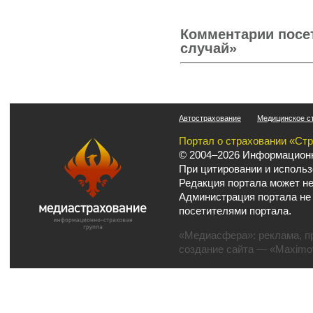
Комментарии посе
случай»
Автострахование
Медицинское с
Портал о страховании «Ст
© 2004–2026 Информационн
При цитировании и использ
Редакция портала может не
Администрация портала не
посетителями портала.
«Медиасфера»:
реклама
,
п
создание сайта
— «Maximov