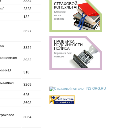
е"
3834
СТРАХОВОЙ
КОНСУЛЬТАНТ
ис"
2328
Ответим
на все
132
вопросы
3627
ПРОВЕРКА
ПОДЛИННОСТИ
ок-
3824
ПОЛИСА
Огромная база
номеров
огашовская
3932
ьничная
318
траховая
3269
625
3698
траховое
3064