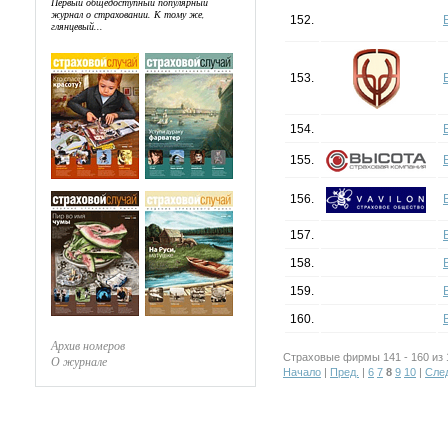
Первый общедоступный популярный
журнал о страховании. К тому же,
152.
глянцевый...
153.
154.
155.
156.
157.
158.
159.
160.
Архив номеров
Страховые фирмы 141 - 160 из 
О журнале
Начало
|
Пред.
|
6
7
8
9
10
|
Сле