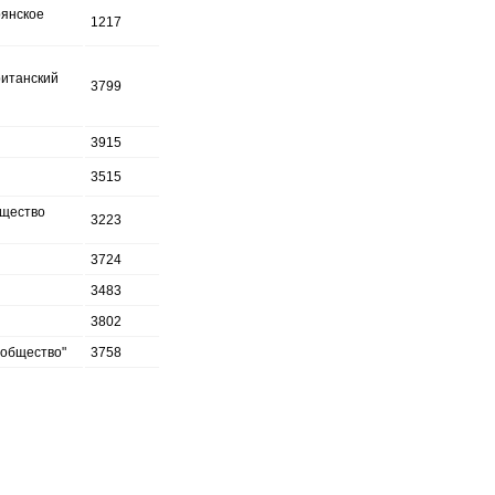
рянское
1217
ританский
3799
3915
3515
бщество
3223
3724
3483
3802
 общество"
3758