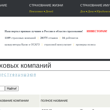
АНИЕ
СТРАХОВАНИЕ ЖИЗНИ
СТРАХОВАНИЕ ИМ
Пенсионное
•
Детей
Дом
•
Дача
•
Юридическ
Наш портал признан лучшим в России в области страхования!
ИНВЕСТОРАМ!
1109
страховых компаний
|
20375
отзывов
|
16
рейтингов
калькуляторы Каско
и
ОСАГО
|
страховой консультант
|
проверка полиса
аховых компаний
П
Р
С
Т
У
Ф
Х
Ц
Ч
Ш
Э
Ю
Я
АЗВАНИЕ КОМПАНИИ
ПОЛНОЕ НАЗВАНИЕ