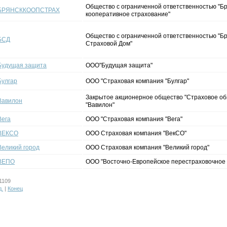
Общество с ограниченной ответственностью "Б
БРЯНСККООПСТРАХ
кооперативное страхование"
Общество с ограниченной ответственностью "Б
БСД
Страховой Дом"
Будущая защита
ООО"Будущая защита"
Булгар
ООО "Страховая компания "Булгар"
Закрытое акционерное общество "Страховое о
Вавилон
"Вавилон"
Вега
ООО "Страховая компания "Вега"
ВЕКСО
ООО Страховая компания "ВекСО"
Великий город
ООО Страховая компания "Великий город"
ВЕПО
ООО "Восточно-Европейское перестраховочное
1109
д.
|
Конец