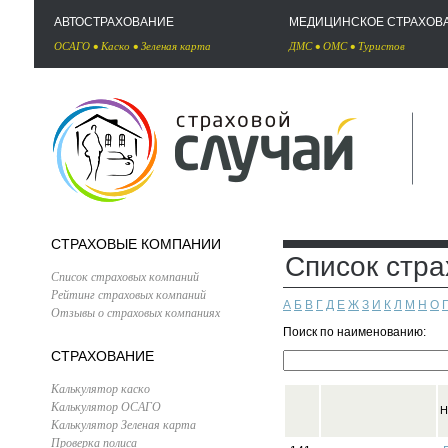
АВТОСТРАХОВАНИЕ
МЕДИЦИНСКОЕ СТРАХОВ
ОСАГО
•
Каско
•
Зеленая карта
ДМС
•
ОМС
•
Туристов
СТРАХОВЫЕ КОМПАНИИ
Список стр
Список страховых компаний
Рейтинг страховых компаний
А
Б
В
Г
Д
Е
Ж
З
И
К
Л
М
Н
О
Отзывы о страховых компаниях
Поиск по наименованию:
СТРАХОВАНИЕ
Калькулятор каско
Калькулятор ОСАГО
Н
Калькулятор Зеленая карта
Проверка полиса