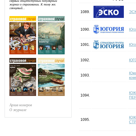
Первый общедоступный популярный
журнал о страховании. К тому же,
глянцевый...
1089.
ЭС
1090.
Юго
1091.
Юго
1092.
ЮГ
Южн
1093.
ком
ЮЖ
1094.
ПЕ
Архив номеров
О журнале
ЮЖ
1095.
СТ