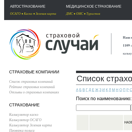
АВТОСТРАХОВАНИЕ
МЕДИЦИНСКОЕ СТРАХОВАНИЕ
ОСАГО
•
Каско
•
Зеленая карта
ДМС
•
ОМС
•
Туристов
Наш п
1109
с
кальк
СТРАХОВЫЕ КОМПАНИИ
Список страх
Список страховых компаний
Рейтинг страховых компаний
А
Б
В
Г
Д
Е
Ж
З
И
К
Л
М
Н
О
П
Р
Отзывы о страховых компаниях
Поиск по наименованию
СТРАХОВАНИЕ
Калькулятор каско
Калькулятор ОСАГО
НАЗ
Калькулятор Зеленая карта
Проверка полиса