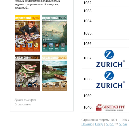
Первый общедоступный популярный
1032.
журнал о страховании. К тому же,
глянцевый...
1033.
1034.
1035.
1036.
1037.
1038.
1039.
Архив номеров
О журнале
1040.
Страховые фирмы 1021 - 1040 и
Начало
|
Пред.
|
50
51
52
53
54