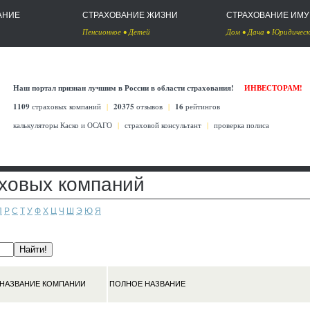
АНИЕ
СТРАХОВАНИЕ ЖИЗНИ
СТРАХОВАНИЕ ИМ
Пенсионное
•
Детей
Дом
•
Дача
•
Юридическ
Наш портал признан лучшим в России в области страхования!
ИНВЕСТОРАМ!
1109
страховых компаний
|
20375
отзывов
|
16
рейтингов
калькуляторы Каско
и
ОСАГО
|
страховой консультант
|
проверка полиса
аховых компаний
П
Р
С
Т
У
Ф
Х
Ц
Ч
Ш
Э
Ю
Я
НАЗВАНИЕ КОМПАНИИ
ПОЛНОЕ НАЗВАНИЕ