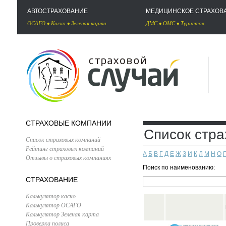
АВТОСТРАХОВАНИЕ
МЕДИЦИНСКОЕ СТРАХОВ
ОСАГО
•
Каско
•
Зеленая карта
ДМС
•
ОМС
•
Туристов
СТРАХОВЫЕ КОМПАНИИ
Список стр
Список страховых компаний
Рейтинг страховых компаний
А
Б
В
Г
Д
Е
Ж
З
И
К
Л
М
Н
О
Отзывы о страховых компаниях
Поиск по наименованию:
СТРАХОВАНИЕ
Калькулятор каско
Калькулятор ОСАГО
Калькулятор Зеленая карта
Проверка полиса