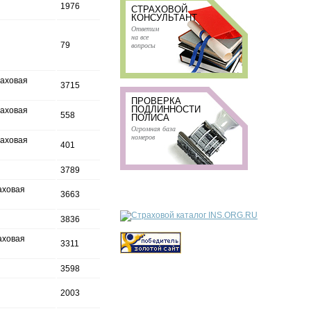
1976
СТРАХОВОЙ
КОНСУЛЬТАНТ
Ответим
на все
79
вопросы
раховая
3715
ПРОВЕРКА
ПОДЛИННОСТИ
раховая
558
ПОЛИСА
Огромная база
номеров
раховая
401
3789
аховая
3663
3836
аховая
3311
3598
2003