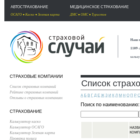
АВТОСТРАХОВАНИЕ
МЕДИЦИНСКОЕ СТРАХОВАНИЕ
ОСАГО
•
Каско
•
Зеленая карта
ДМС
•
ОМС
•
Туристов
Наш п
1109
с
кальк
СТРАХОВЫЕ КОМПАНИИ
Список страх
Список страховых компаний
Рейтинг страховых компаний
А
Б
В
Г
Д
Е
Ж
З
И
К
Л
М
Н
О
П
Р
Отзывы о страховых компаниях
Поиск по наименованию
СТРАХОВАНИЕ
Калькулятор каско
Калькулятор ОСАГО
НАЗВ
Калькулятор Зеленая карта
КОМП
Проверка полиса