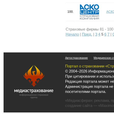
100.
АСК
Страховые фирмы 81 - 100 
Начало
|
Пред.
|
3
4
5
6
7
|
Автострахование
Медицинское с
Портал о страховании «Ст
© 2004–2026 Информационн
При цитировании и использ
Редакция портала может не
Администрация портала не
посетителями портала.
«Медиасфера»:
реклама
,
п
создание сайта
— «Maximov