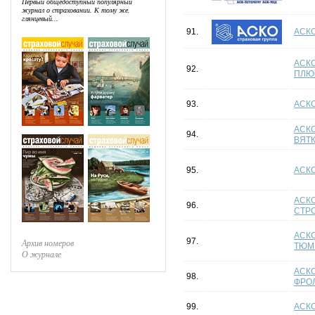
Первый общедоступный популярный
журнал о страховании. К тому же,
глянцевый...
91.
АСК
АСК
92.
ПЛЮ
93.
АСКО
АСКО
94.
ВЯТ
95.
АСК
АСКО
96.
СТР
АСКО
97.
Архив номеров
ТЮМ
О журнале
АСКО
98.
ФРО
99.
АСКО