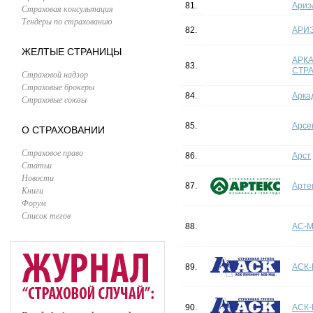
81.
Ариэ
Страховая консультация
Тендеры по страхованию
82.
АРИ
ЖЕЛТЫЕ СТРАНИЦЫ
АРКА
83.
СТР
Страховой надзор
Страховые брокеры
84.
Арка
Страховые союзы
85.
Арсе
О СТРАХОВАНИИ
Страховое право
86.
Арст
Статьи
Новости
87.
Арте
Книги
Форум
Список тегов
88.
АС-
89.
АСК-
90.
АСК-