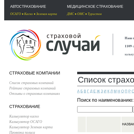
АВТОСТРАХОВАНИЕ
МЕДИЦИНСКОЕ СТРАХОВАНИЕ
ОСАГО
•
Каско
•
Зеленая карта
ДМС
•
ОМС
•
Туристов
Наш п
1109
с
кальк
СТРАХОВЫЕ КОМПАНИИ
Список страх
Список страховых компаний
Рейтинг страховых компаний
А
Б
В
Г
Д
Е
Ж
З
И
К
Л
М
Н
О
П
Р
Отзывы о страховых компаниях
Поиск по наименованию
СТРАХОВАНИЕ
Калькулятор каско
Калькулятор ОСАГО
НАЗВА
Калькулятор Зеленая карта
Проверка полиса