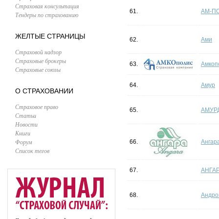
Страховая консультация
61.
АМ-П
Тендеры по страхованию
ЖЕЛТЫЕ СТРАНИЦЫ
62.
Ами
Страховой надзор
Страховые брокеры
63.
Амкоп
Страховые союзы
64.
Амур
О СТРАХОВАНИИ
Страховое право
65.
АМУР
Статьи
Новости
Книги
Форум
66.
Ангар
Список тегов
67.
АНГА
68.
Андро