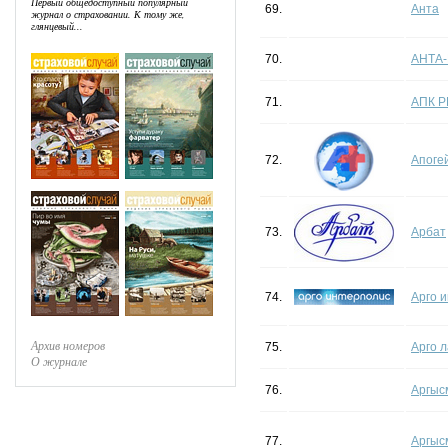
Первый общедоступный популярный
69.
Анта
журнал о страховании. К тому же,
глянцевый...
70.
АНТА
71.
АПК Р
72.
Апоге
73.
Арбат
74.
Арго 
Архив номеров
75.
Арго 
О журнале
76.
Аргыс
77.
Аргыс