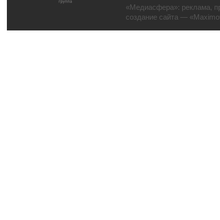
«Медиасфера»:
реклама
,
п
создание сайта
— «Maximov