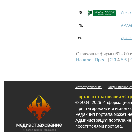
78.
Ариад
79.
АРИА
80.
Арина
Страховые фирмы 61 - 80 и
Начало
|
Пред.
|
2
3
4
5
6
|
Автострахование
Медицинское с
Портал о страховании «Ст
© 2004–2026 Информационн
При цитировании и использ
Редакция портала может не
Администрация портала не
посетителями портала.