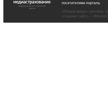
посетителями портала.
«Медиасфера»:
реклама
,
п
создание сайта
— «Maximov