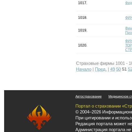
1017.
Фид
1018.
ФИ
Фин
1019.
Про
ФИ
1020.
ТО
СТР
Страховые фирмы 1001 - 10
Начало
|
Пред.
|
49
50
51
5
Автострахование
Медицинское с
Портал о страховании «Ст
© 2004–2026 Информационн
При цитировании и использ
Редакция портала может не
Администрация портала не