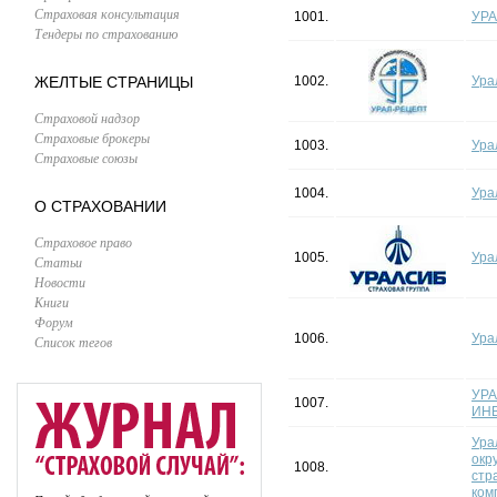
Страховая консультация
1001.
УРА
Тендеры по страхованию
ЖЕЛТЫЕ СТРАНИЦЫ
1002.
Ура
Страховой надзор
Страховые брокеры
1003.
Ура
Страховые союзы
1004.
Ура
О СТРАХОВАНИИ
Страховое право
1005.
Ура
Статьи
Новости
Книги
Форум
1006.
Ура
Список тегов
УРА
1007.
ИН
Ура
окр
1008.
стр
ком