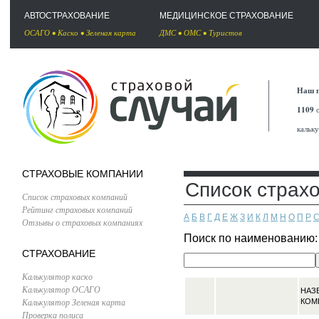
АВТОСТРАХОВАНИЕ
МЕДИЦИНСКОЕ СТРАХОВАНИЕ
ОСАГО
•
Каско
•
Зеленая карта
ДМС
•
ОМС
•
Туристов
Наш п
1109
с
кальк
СТРАХОВЫЕ КОМПАНИИ
Список страх
Список страховых компаний
Рейтинг страховых компаний
А
Б
В
Г
Д
Е
Ж
З
И
К
Л
М
Н
О
П
Р
Отзывы о страховых компаниях
Поиск по наименованию
СТРАХОВАНИЕ
Калькулятор каско
Калькулятор ОСАГО
НАЗ
Калькулятор Зеленая карта
КОМ
Проверка полиса