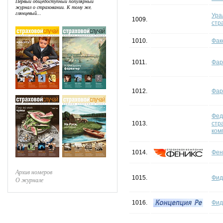
Первый общедоступный популярный
журнал о страховании. К тому же,
глянцевый...
Ура
1009.
стр
1010.
Фак
1011.
Фар
1012.
Фар
Фед
1013.
стр
ком
1014.
Фен
Архив номеров
1015.
Фид
О журнале
1016.
Фид