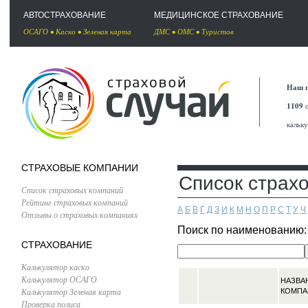
АВТОСТРАХОВАНИЕ
МЕДИЦИНСКОЕ СТРАХОВАНИЕ
ОСАГО
•
Каско
•
Зеленая карта
ДМС
•
ОМС
•
Туристов
Наш п
1109
с
кальк
СТРАХОВЫЕ КОМПАНИИ
Список страх
Список страховых компаний
Рейтинг страховых компаний
А
Б
В
Г
Д
З
И
К
М
Н
О
П
Р
С
Т
У
Ч
Отзывы о страховых компаниях
Поиск по наименованию
СТРАХОВАНИЕ
Калькулятор каско
Калькулятор ОСАГО
НАЗВА
Калькулятор Зеленая карта
КОМПА
Проверка полиса