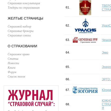
Страховая консультация
ТВЕР
Тендеры по страхованию
61.
СТРА
ЖЕЛТЫЕ СТРАНИЦЫ
62.
УралС
Страховой надзор
Страховые брокеры
Страховые союзы
63.
Чешск
О СТРАХОВАНИИ
64.
Экко
Страховое право
Статьи
Новости
65.
Энерг
Книги
Форум
Список тегов
66.
ЭРГО 
67.
Югори
ЮЖНО
68.
СТРА
Я