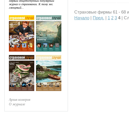
Первый общедоступный популярный
журнал о страховании. К тому же,
глянцевый...
Страховые фирмы 61 - 68 и
Начало
|
Пред.
|
1
2
3
4
| Сл
Архив номеров
О журнале