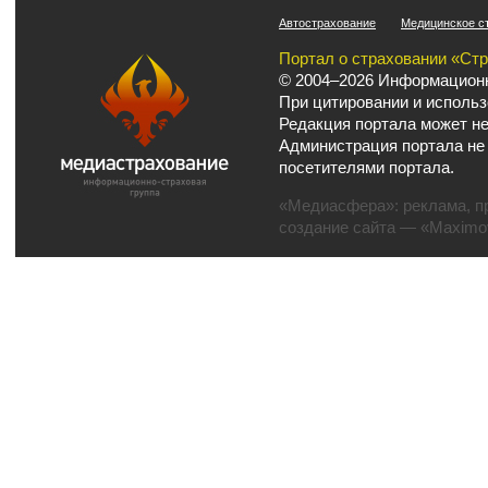
Автострахование
Медицинское с
Портал о страховании «Ст
© 2004–2026 Информационн
При цитировании и использ
Редакция портала может не
Администрация портала не
посетителями портала.
«Медиасфера»:
реклама
,
п
создание сайта
— «Maximov