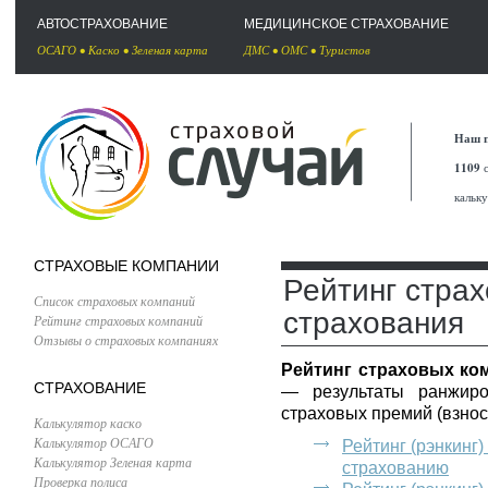
АВТОСТРАХОВАНИЕ
МЕДИЦИНСКОЕ СТРАХОВАНИЕ
ОСАГО
•
Каско
•
Зеленая карта
ДМС
•
ОМС
•
Туристов
Наш п
1109
с
кальк
СТРАХОВЫЕ КОМПАНИИ
Рейтинг стра
Список страховых компаний
страхования
Рейтинг страховых компаний
Отзывы о страховых компаниях
Рейтинг страховых ко
СТРАХОВАНИЕ
— результаты ранжиро
страховых премий (взнос
Калькулятор каско
Калькулятор ОСАГО
Рейтинг (рэнкинг
Калькулятор Зеленая карта
страхованию
Проверка полиса