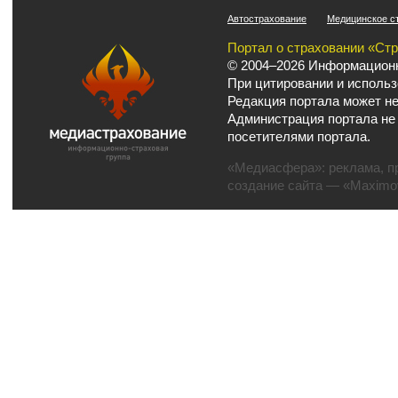
Автострахование
Медицинское с
Портал о страховании «Ст
© 2004–2026 Информационн
При цитировании и использ
Редакция портала может не
Администрация портала не
посетителями портала.
«Медиасфера»:
реклама
,
п
создание сайта
— «Maximov