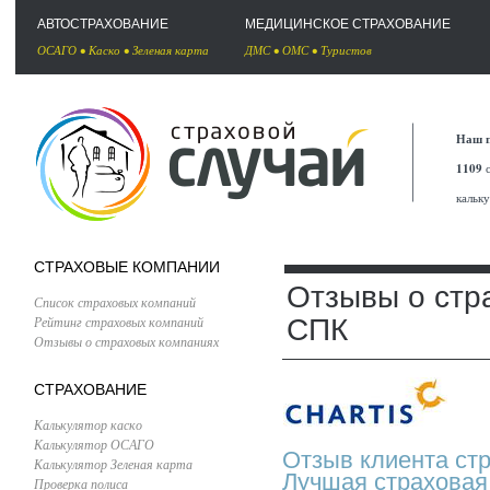
АВТОСТРАХОВАНИЕ
МЕДИЦИНСКОЕ СТРАХОВАНИЕ
ОСАГО
•
Каско
•
Зеленая карта
ДМС
•
ОМС
•
Туристов
Наш п
1109
с
кальк
СТРАХОВЫЕ КОМПАНИИ
Отзывы о стр
Список страховых компаний
Рейтинг страховых компаний
СПК
Отзывы о страховых компаниях
СТРАХОВАНИЕ
Калькулятор каско
Калькулятор ОСАГО
Отзыв клиента ст
Калькулятор Зеленая карта
Лучшая страховая 
Проверка полиса