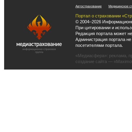
Автострахование
Медицинское с
Портал о страховании «Ст
© 2004–2026 Информационн
При цитировании и использ
Редакция портала может не
Администрация портала не
посетителями портала.
«Медиасфера»:
реклама
,
п
создание сайта
— «Maximov