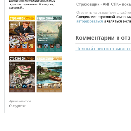
Первый общедоступный популярный
Страховщик «АИГ СПК» пока 
журнал о страховании. К тому же,
глянцевый...
Ответить на отзыв (для служб к
Специалист страховой компании
авторизоваться
и являться эксп
Комментарии к от
Полный список отзывов 
Архив номеров
О журнале