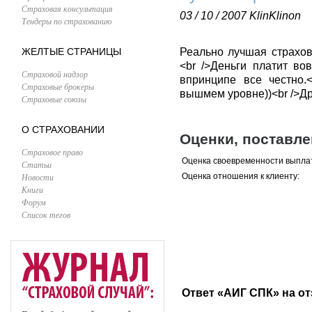
Страховая консультация
03 / 10 / 2007
KlinKlinon
Тендеры по страхованию
ЖЕЛТЫЕ СТРАНИЦЫ
Реально лучшая страхова
<br />Деньги платит во
Страховой надзор
впринципе все честно.
Страховые брокеры
вышмем уровне))<br />Др
Страховые союзы
О СТРАХОВАНИИ
Оценки, поставл
Страховое право
Оценка своевременности выпла
Статьи
Новости
Оценка отношения к клиенту:
Книги
Форум
Список тегов
Ответ «АИГ СПК» на о