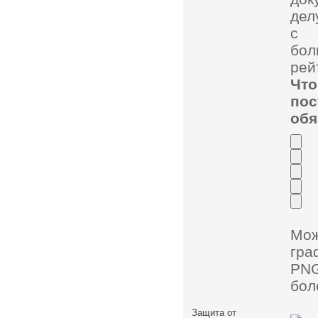
дел
с 
бол
рей
Чт
по
обя
Мо
гра
PNG
бол
Защита от