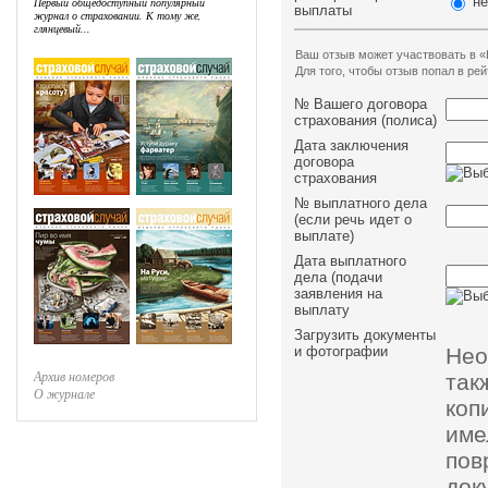
не
Первый общедоступный популярный
выплаты
журнал о страховании. К тому же,
глянцевый...
Ваш отзыв может участвовать в «
Для того, чтобы отзыв попал в р
№ Вашего договора
страхования (полиса)
Дата заключения
договора
страхования
№ выплатного дела
(если речь идет о
выплате)
Дата выплатного
дела (подачи
заявления на
выплату
Загрузить документы
Нео
и фотографии
Архив номеров
так
О журнале
коп
им
пов
док