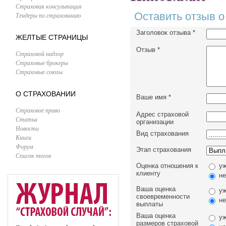
Страховая консультация
Оставить отзыв о
Тендеры по страхованию
Заголовок отзыва
*
ЖЕЛТЫЕ СТРАНИЦЫ
Отзыв
*
Страховой надзор
Страховые брокеры
Страховые союзы
О СТРАХОВАНИИ
Ваше имя
*
Страховое право
Адрес страховой
Статьи
организации
Новости
Вид страхования
Книги
Форум
Этап страхования
Список тегов
Оценка отношения к
уж
клиенту
не
Ваша оценка
уж
своевременности
не
выплаты
Ваша оценка
уж
размеров страховой