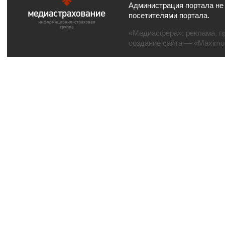
Администрация портала не
посетителями портала.
«Медиасфера»:
реклама
,
п
создание сайта
— «Maximov