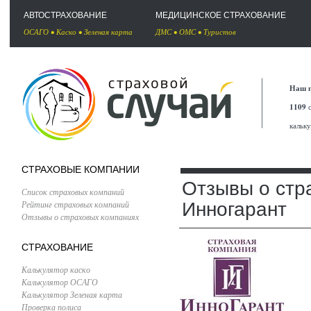
АВТОСТРАХОВАНИЕ
МЕДИЦИНСКОЕ СТРАХОВАНИЕ
ОСАГО
•
Каско
•
Зеленая карта
ДМС
•
ОМС
•
Туристов
Наш п
1109
с
кальк
СТРАХОВЫЕ КОМПАНИИ
Отзывы о стр
Список страховых компаний
Рейтинг страховых компаний
Инногарант
Отзывы о страховых компаниях
СТРАХОВАНИЕ
Калькулятор каско
Калькулятор ОСАГО
Калькулятор Зеленая карта
Проверка полиса