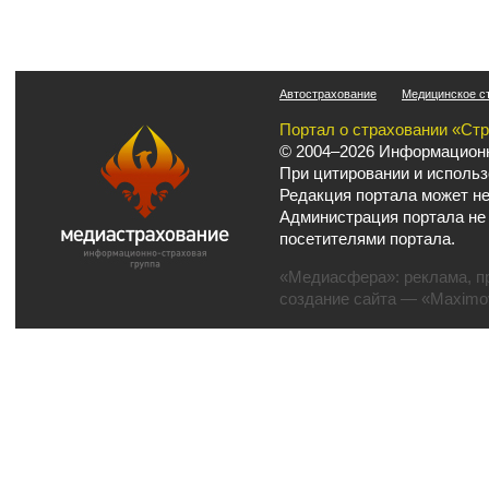
Автострахование
Медицинское с
Портал о страховании «Ст
© 2004–2026 Информационн
При цитировании и использ
Редакция портала может не
Администрация портала не
посетителями портала.
«Медиасфера»:
реклама
,
п
создание сайта
— «Maximov