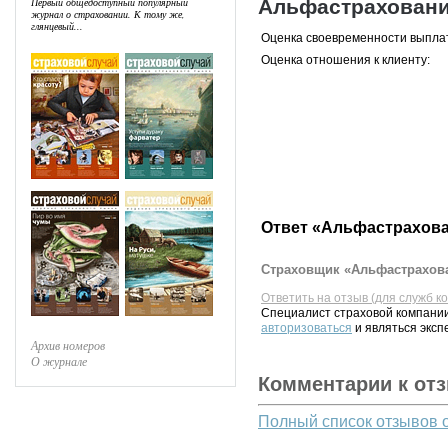
Первый общедоступный популярный
Альфастрахован
журнал о страховании. К тому же,
глянцевый...
Оценка своевременности выпла
Оценка отношения к клиенту:
Ответ «Альфастрахова
Страховщик «Альфастрахова
Ответить на отзыв (для служб к
Специалист страховой компании
авторизоваться
и являться эксп
Архив номеров
О журнале
Комментарии к от
Полный список отзывов 