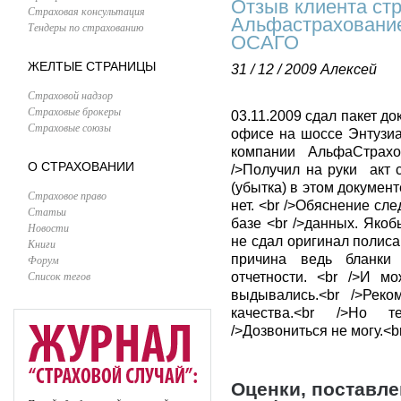
Отзыв клиента ст
Страховая консультация
Альфастрахование
Тендеры по страхованию
ОСАГО
ЖЕЛТЫЕ СТРАНИЦЫ
31 / 12 / 2009
Алексей
Страховой надзор
Страховые брокеры
03.11.2009 сдал пакет д
Страховые союзы
офисе на шоссе Энтузиа
компании АльфаСтрахо
О СТРАХОВАНИИ
/>Получил на руки акт 
(убытка) в этом документ
Страховое право
нет. <br />Обяснение сл
Статьи
базе <br />данных. Якоб
Новости
не сдал оригинал полиса
Книги
причина ведь бланки 
Форум
Список тегов
отчетности. <br />И м
выдывались.<br />Реко
качества.<br />Но т
/>Дозвониться не могу.<b
Оценки, поставл