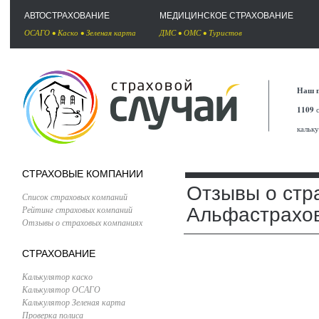
АВТОСТРАХОВАНИЕ
МЕДИЦИНСКОЕ СТРАХОВАНИЕ
ОСАГО
•
Каско
•
Зеленая карта
ДМС
•
ОМС
•
Туристов
Наш п
1109
с
кальк
СТРАХОВЫЕ КОМПАНИИ
Отзывы о стр
Список страховых компаний
Рейтинг страховых компаний
Альфастрахо
Отзывы о страховых компаниях
СТРАХОВАНИЕ
Калькулятор каско
Калькулятор ОСАГО
Калькулятор Зеленая карта
Проверка полиса