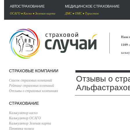
АВТОСТРАХОВАНИЕ
МЕДИЦИНСКОЕ СТРАХОВАНИЕ
ОСАГО
•
Каско
•
Зеленая карта
ДМС
•
ОМС
•
Туристов
Наш п
1109
с
кальк
СТРАХОВЫЕ КОМПАНИИ
Отзывы о стр
Список страховых компаний
Рейтинг страховых компаний
Альфастрахо
Отзывы о страховых компаниях
СТРАХОВАНИЕ
Калькулятор каско
Калькулятор ОСАГО
Калькулятор Зеленая карта
Проверка полиса