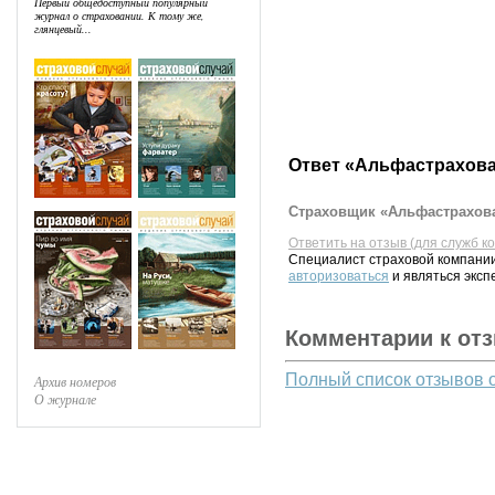
Первый общедоступный популярный
журнал о страховании. К тому же,
глянцевый...
Ответ «Альфастрахова
Страховщик «Альфастрахова
Ответить на отзыв (для служб к
Специалист страховой компании
авторизоваться
и являться эксп
Комментарии к от
Полный список отзывов 
Архив номеров
О журнале