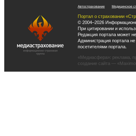
Автострахование
Медицинское с
Портал о страховании «Ст
© 2004–2026 Информационн
При цитировании и использ
Редакция портала может не
Администрация портала не
посетителями портала.
«Медиасфера»:
реклама
,
п
создание сайта
— «Maximov