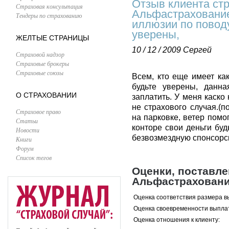
Отзыв клиента ст
Страховая консультация
Альфастрахование:
Тендеры по страхованию
иллюзии по поводу
уверены,
ЖЕЛТЫЕ СТРАНИЦЫ
10 / 12 / 2009
Сергей
Страховой надзор
Страховые брокеры
Страховые союзы
Всем, кто еще имеет ка
будьте уверены, данн
О СТРАХОВАНИИ
заплатить. У меня каско
не страхового случая.(
Страховое право
на парковке, ветер помо
Статьи
конторе свои деньги буд
Новости
безвозмездную спонсорс
Книги
Форум
Список тегов
Оценки, поставл
Альфастрахован
Оценка соответствия размера в
Оценка своевременности выпла
Оценка отношения к клиенту: