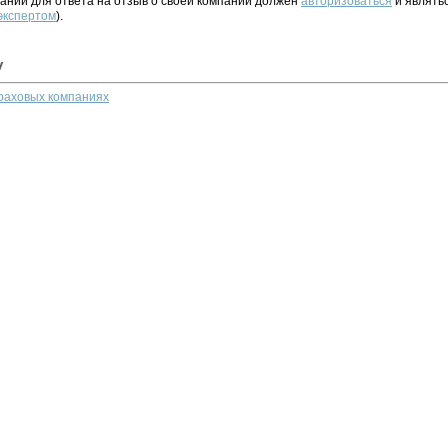
ании для ответа на отзыв о своей компании должен
авторизоваться
и являть
 экспертом
).
у
траховых компаниях