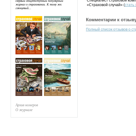
Специалист страховой комп
Первый общедоступный популярный
журнал о страховании. К тому же,
«Страховой случай» (
стать
глянцевый...
Комментарии к отзыв
Полный список отзывов о с
Архив номеров
О журнале