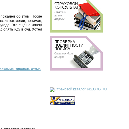
СТРАХОВОЙ
КОНСУЛЬТАНТ
Ответим
на все
 пожалел об этом. После
вопросы
вали как могли, понимая,
лугода. Это ещё не конец!
с опять иду в суд. Хотел
ПРОВЕРКА
ПОДЛИННОСТИ
ПОЛИСА
Огромная база
номеров
рокомментировать отзыв