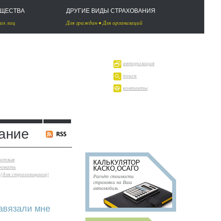
УЩЕСТВА
ДРУГИЕ ВИДЫ СТРАХОВАНИЯ
их лиц
Для граждан
•
Для организаций
авторизация
поиск
контакты
ание
 отзыв
КАЛЬКУЛЯТОР
ровать
КАСКО,ОСАГО
(для страховщиков)
Расчёт стоимости
страховки на Ваш
автомобиль
авязали мне