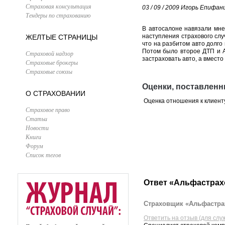
Страховая консультация
03 / 09 / 2009
Игорь Епифан
Тендеры по страхованию
В автосалоне навязали мне
наступления страхового слу
ЖЕЛТЫЕ СТРАНИЦЫ
что на разбитом авто долго 
Потом было второе ДТП и Ал
Страховой надзор
застраховать авто, а вместо
Страховые брокеры
Страховые союзы
Оценки, поставлен
О СТРАХОВАНИИ
Оценка отношения к клиент
Страховое право
Статьи
Новости
Книги
Форум
Список тегов
Ответ «Альфастрах
Страховщик «Альфастрах
Ответить на отзыв (для слу