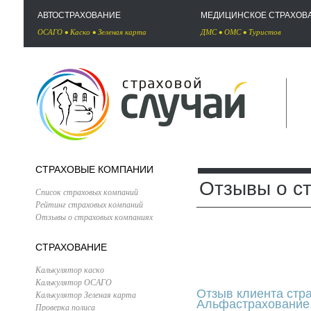
АВТОСТРАХОВАНИЕ
МЕДИЦИНСКОЕ СТРАХОВ
ОСАГО
•
Каско
•
Зеленая карта
ДМС
•
ОМС
•
Туристов
СТРАХОВЫЕ КОМПАНИИ
Отзывы о с
Список страховых компаний
Рейтинг страховых компаний
Отзывы о страховых компаниях
СТРАХОВАНИЕ
Калькулятор каско
Калькулятор ОСАГО
Отзыв клиента стр
Калькулятор Зеленая карта
Альфастрахование
Проверка полиса