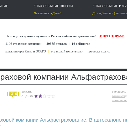
АНИЕ
СТРАХОВАНИЕ ЖИЗНИ
СТРАХОВАНИЕ ИМ
Пенсионное
•
Детей
Дом
•
Дача
•
Юридическ
Наш портал признан лучшим в России в области страхования!
ИНВЕСТОРАМ!
1109
страховых компаний
|
20375
отзывов
|
16
рейтингов
калькуляторы Каско
и
ОСАГО
|
страховой консультант
|
проверка полиса
траховой компании Альфастрахов
отзывы
оставить
1316
комменти
оценка
ответить 
аховой компании Альфастрахование: В автосалоне н
.