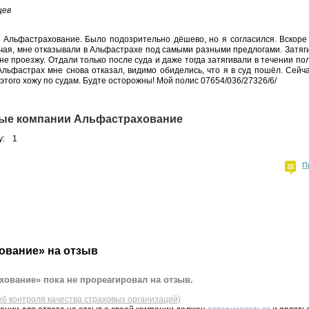
цев
 Альфастрахование. Было подозрительно дёшево, но я согласился. Вскоре
чая, мне отказывали в Альфастрахе под самыми разными предлогами. Затяги
не проезжу. Отдали только после суда и даже тогда затягивали в течении по
ьфастрах мне снова отказал, видимо обиделись, что я в суд пошёл. Сейча
 этого хожу по судам. Будте осторожны! Мой полис 07654/036/27326/6/
ные компании Альфастрахование
у:
1
П
ование» на отзыв
ование» пока не прореагировал на отзыв.
жб контроля качества страховых организаций)