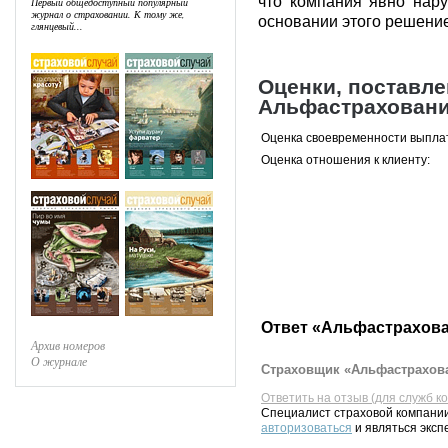
что компания явно нар
Первый общедоступный популярный
журнал о страховании. К тому же,
основании этого решение
глянцевый...
Оценки, поставл
Альфастрахован
Оценка своевременности выпла
Оценка отношения к клиенту:
Ответ «Альфастрахова
Архив номеров
О журнале
Страховщик «Альфастрахова
Ответить на отзыв (для служб к
Специалист страховой компании
авторизоваться
и являться эксп