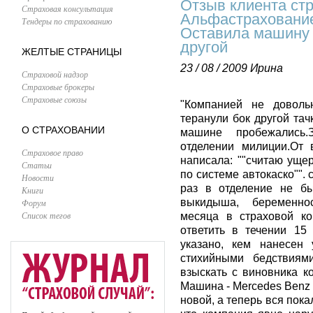
Отзыв клиента ст
Страховая консультация
Альфастрахование
Тендеры по страхованию
Оставила машину н
другой
ЖЕЛТЫЕ СТРАНИЦЫ
23 / 08 / 2009
Ирина
Страховой надзор
Страховые брокеры
Страховые союзы
"Компанией не доволь
теранули бок другой тач
О СТРАХОВАНИИ
машине пробежались.
отделении милиции.От 
Страховое право
написала: ""считаю уще
Статьи
по системе автокаско"".
Новости
раз в отделение не бы
Книги
выкидыша, беременно
Форум
Список тегов
месяца в страховой ко
ответить в течении 15
указано, кем нанесен
стихийными бедствиям
взыскать с виновника к
Машина - Mercedes Benz 
новой, а теперь вся пока