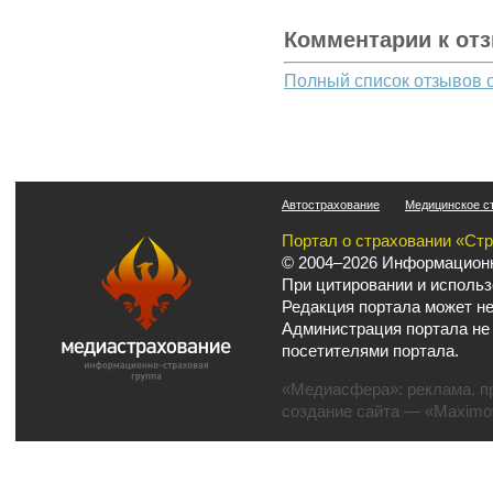
Комментарии к от
Полный список отзывов 
Автострахование
Медицинское с
Портал о страховании «Ст
© 2004–2026 Информационн
При цитировании и использ
Редакция портала может не
Администрация портала не
посетителями портала.
«Медиасфера»:
реклама
,
п
создание сайта
— «Maximov