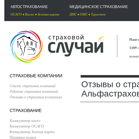
АВТОСТРАХОВАНИЕ
МЕДИЦИНСКОЕ СТРАХОВАНИЕ
ОСАГО
•
Каско
•
Зеленая карта
ДМС
•
ОМС
•
Туристов
Наш п
1109
с
кальк
СТРАХОВЫЕ КОМПАНИИ
Отзывы о стр
Список страховых компаний
Рейтинг страховых компаний
Альфастрахо
Отзывы о страховых компаниях
СТРАХОВАНИЕ
Калькулятор каско
Калькулятор ОСАГО
Калькулятор Зеленая карта
Проверка полиса