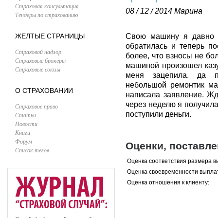
Страховая консультация
08 / 12 / 2014
Марина
Тендеры по страхованию
ЖЕЛТЫЕ СТРАНИЦЫ
Свою машину я давно с
обратилась и теперь по
Страховой надзор
более, что взносы не бо
Страховые брокеры
машиной произошел казу
Страховые союзы
меня зацепила. да 
небольшой ремонтик ма
О СТРАХОВАНИИ
написала заявление. Жд
через неделю я получила
Страховое право
поступили деньги.
Статьи
Новости
Книги
Форум
Оценки, поставл
Список тегов
Оценка соответствия размера в
Оценка своевременности выпла
Оценка отношения к клиенту: