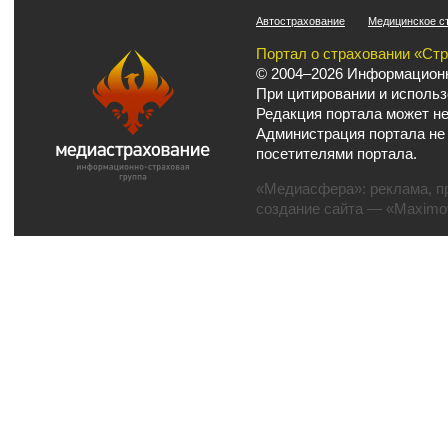
Автострахование
Медицинское с
Портал о страховании «Ст
© 2004–2026 Информационн
При цитировании и использ
Редакция портала может не
Администрация портала не
посетителями портала.
«Медиасфера»:
реклама
,
п
создание сайта
— «Maximov