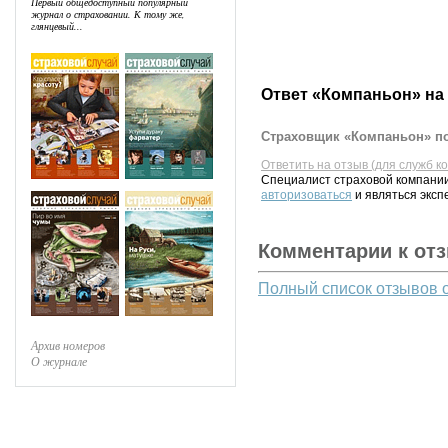
Первый общедоступный популярный
журнал о страховании. К тому же,
глянцевый...
Ответ «Компаньон» на
Страховщик «Компаньон» по
Ответить на отзыв (для служб к
Специалист страховой компании
авторизоваться
и являться эксп
Комментарии к от
Полный список отзывов 
Архив номеров
О журнале