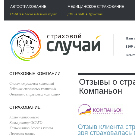
АВТОСТРАХОВАНИЕ
МЕДИЦИНСКОЕ СТРАХОВАНИЕ
ОСАГО
•
Каско
•
Зеленая карта
ДМС
•
ОМС
•
Туристов
Наш п
1109
с
кальк
СТРАХОВЫЕ КОМПАНИИ
Отзывы о стр
Список страховых компаний
Рейтинг страховых компаний
Компаньон
Отзывы о страховых компаниях
СТРАХОВАНИЕ
Калькулятор каско
Калькулятор ОСАГО
Отзыв клиента ст
Калькулятор Зеленая карта
зря страховалась 
Проверка полиса