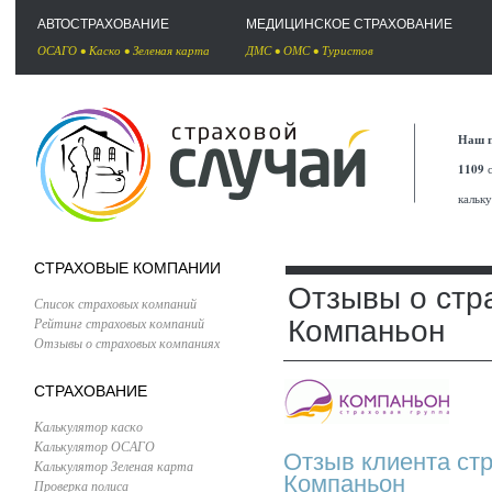
АВТОСТРАХОВАНИЕ
МЕДИЦИНСКОЕ СТРАХОВАНИЕ
ОСАГО
•
Каско
•
Зеленая карта
ДМС
•
ОМС
•
Туристов
Наш п
1109
с
кальк
СТРАХОВЫЕ КОМПАНИИ
Отзывы о стр
Список страховых компаний
Рейтинг страховых компаний
Компаньон
Отзывы о страховых компаниях
СТРАХОВАНИЕ
Калькулятор каско
Калькулятор ОСАГО
Отзыв клиента ст
Калькулятор Зеленая карта
Компаньон
Проверка полиса