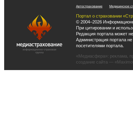
Автострахование
Медицинское с
Портал о страховании «Ст
© 2004–2026 Информационн
При цитировании и использ
Редакция портала может не
Администрация портала не
посетителями портала.
«Медиасфера»:
реклама
,
п
создание сайта
— «Maximov