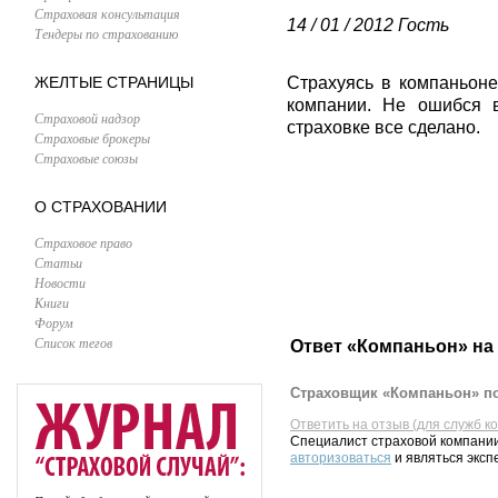
Страховая консультация
14 / 01 / 2012
Гость
Тендеры по страхованию
ЖЕЛТЫЕ СТРАНИЦЫ
Страхуясь в компаньоне
компании. Не ошибся в
Страховой надзор
страховке все сделано.
Страховые брокеры
Страховые союзы
О СТРАХОВАНИИ
Страховое право
Статьи
Новости
Книги
Форум
Список тегов
Ответ «Компаньон» на
Страховщик «Компаньон» по
Ответить на отзыв (для служб к
Специалист страховой компании
авторизоваться
и являться эксп