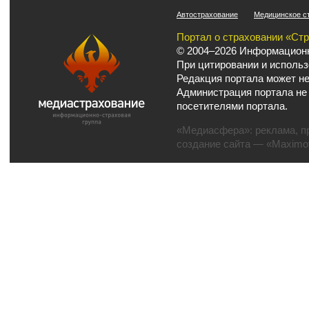
Автострахование
Медицинское с
Портал о страховании «Ст
© 2004–2026 Информационн
При цитировании и использ
Редакция портала может не
Администрация портала не
посетителями портала.
«Медиасфера»:
реклама
,
п
создание сайта
— «Maximov