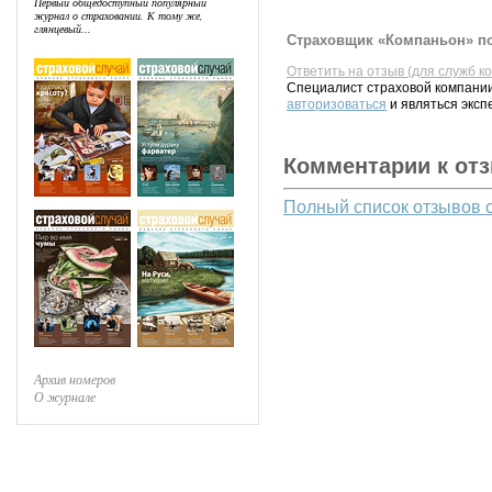
Первый общедоступный популярный
журнал о страховании. К тому же,
глянцевый...
Страховщик «Компаньон» по
Ответить на отзыв (для служб к
Специалист страховой компании
авторизоваться
и являться эксп
Комментарии к от
Полный список отзывов 
Архив номеров
О журнале