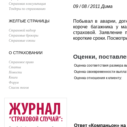
Страховая консультация
09 / 08 / 2011
Дима
Тендеры по страхованию
ЖЕЛТЫЕ СТРАНИЦЫ
Побывал в аварии, догн
короче багажника у м
Страховой надзор
страховой. Заявление 
Страховые брокеры
короткие сроки. Посмотрим
Страховые союзы
О СТРАХОВАНИИ
Оценки, поставл
Страховое право
Оценка соответствия размера в
Статьи
Новости
Оценка своевременности выпла
Книги
Оценка отношения к клиенту:
Форум
Список тегов
Ответ «Компаньон» на