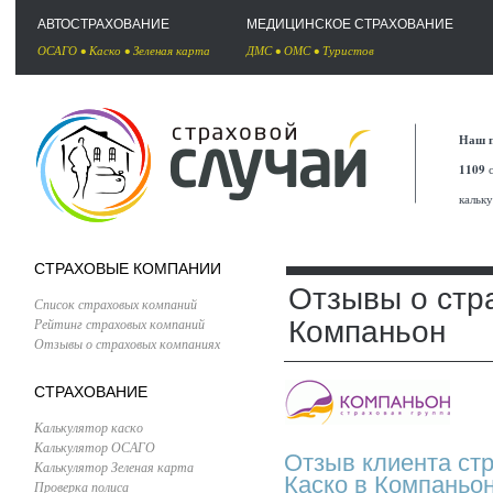
АВТОСТРАХОВАНИЕ
МЕДИЦИНСКОЕ СТРАХОВАНИЕ
ОСАГО
•
Каско
•
Зеленая карта
ДМС
•
ОМС
•
Туристов
Наш п
1109
с
кальк
СТРАХОВЫЕ КОМПАНИИ
Отзывы о стр
Список страховых компаний
Рейтинг страховых компаний
Компаньон
Отзывы о страховых компаниях
СТРАХОВАНИЕ
Калькулятор каско
Калькулятор ОСАГО
Отзыв клиента ст
Калькулятор Зеленая карта
Каско в Компаньо
Проверка полиса