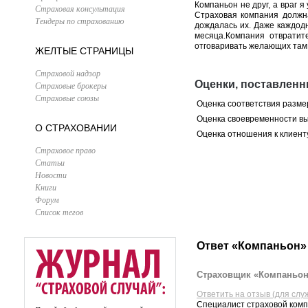
Компаньон не друг, а враг 
Страховая консультация
Страховая компания должна
Тендеры по страхованию
дождалась их. Даже каждодн
месяца.Компания отвратит
отговаривать желающих там 
ЖЕЛТЫЕ СТРАНИЦЫ
Страховой надзор
Оценки, поставлен
Страховые брокеры
Страховые союзы
Оценка соответствия разме
Оценка своевременности в
О СТРАХОВАНИИ
Оценка отношения к клиент
Страховое право
Статьи
Новости
Книги
Форум
Список тегов
Ответ «Компаньон»
Страховщик «Компаньон»
Ответить на отзыв (для слу
Специалист страховой комп