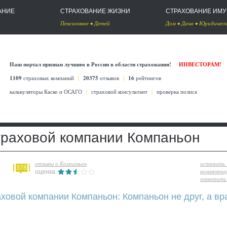
АНИЕ
СТРАХОВАНИЕ ЖИЗНИ
СТРАХОВАНИЕ ИМ
Пенсионное
•
Детей
Дом
•
Дача
•
Юридическ
Наш портал признан лучшим в России в области страхования!
ИНВЕСТОРАМ!
1109
страховых компаний
|
20375
отзывов
|
16
рейтингов
калькуляторы Каско
и
ОСАГО
|
страховой консультант
|
проверка полиса
траховой компании Компаньон
отзывы о Компаньон
оставить
378
комменти
оценка
ответить 
ховой компании Компаньон: Компаньон не друг, а вр