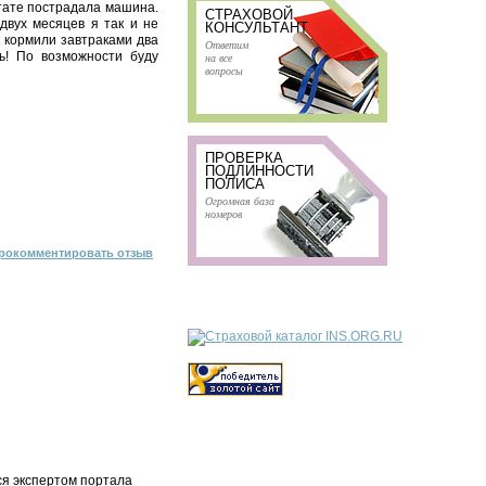
ьтате пострадала машина.
СТРАХОВОЙ
двух месяцев я так и не
КОНСУЛЬТАНТ
к кормили завтраками два
Ответим
ь! По возможности буду
на все
вопросы
ПРОВЕРКА
ПОДЛИННОСТИ
ПОЛИСА
Огромная база
номеров
рокомментировать отзыв
ся экспертом портала