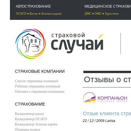
АВТОСТРАХОВАНИЕ
МЕДИЦИНСКОЕ СТРАХОВ
ОСАГО
•
Каско
•
Зеленая карта
ДМС
•
ОМС
•
Туристов
СТРАХОВЫЕ КОМПАНИИ
Отзывы о с
Список страховых компаний
Рейтинг страховых компаний
Отзывы о страховых компаниях
СТРАХОВАНИЕ
Отзыв клиента стра
Калькулятор каско
Калькулятор ОСАГО
22 / 12 / 2009
Larisa
Калькулятор Зеленая карта
Проверка полиса