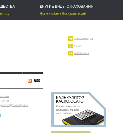
УЩЕСТВА
ДРУГИЕ ВИДЫ СТРАХОВАНИЯ
их лиц
Для граждан
•
Для организаций
авторизация
поиск
контакты
 отзыв
КАЛЬКУЛЯТОР
ровать
КАСКО,ОСАГО
(для страховщиков)
Расчёт стоимости
страховки на Ваш
автомобиль
аг