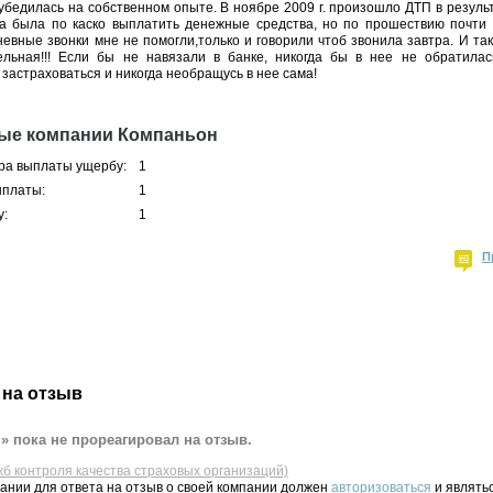
я убедилась на собственном опыте. В ноябре 2009 г. произошло ДТП в резул
 была по каско выплатить денежные средства, но по прошествию почти 
евные звонки мне не помогли,только и говорили чтоб звонила завтра. И та
ельная!!! Если бы не навязали в банке, никогда бы в нее не обратилас
застраховаться и никогда необращусь в нее сама!
ные компании Компаньон
ра выплаты ущербу:
1
ыплаты:
1
у:
1
П
 на отзыв
 пока не прореагировал на отзыв.
жб контроля качества страховых организаций)
ании для ответа на отзыв о своей компании должен
авторизоваться
и являть