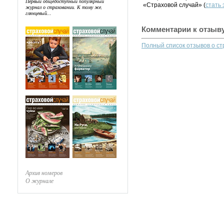
Первый общедоступный популярный
«Страховой случай» (
стать
журнал о страховании. К тому же,
глянцевый...
Комментарии к отзыв
Полный список отзывов о с
Архив номеров
О журнале