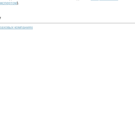
 экспертом
).
у
траховых компаниях