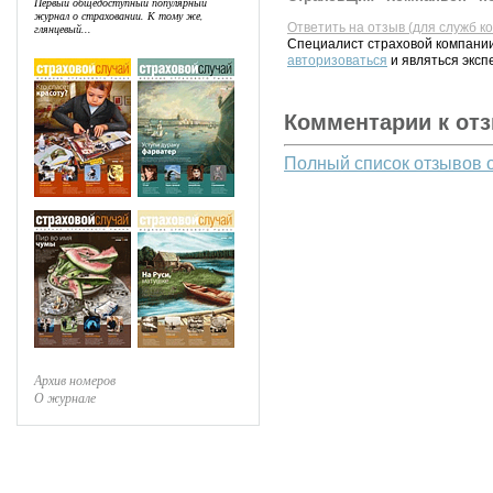
Первый общедоступный популярный
журнал о страховании. К тому же,
Ответить на отзыв (для служб к
глянцевый...
Специалист страховой компании
авторизоваться
и являться эксп
Комментарии к от
Полный список отзывов 
Архив номеров
О журнале