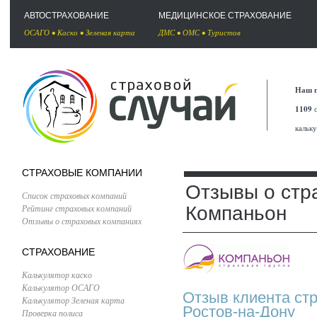
АВТОСТРАХОВАНИЕ
МЕДИЦИНСКОЕ СТРАХОВАНИЕ
ОСАГО
•
Каско
•
Зеленая карта
ДМС
•
ОМС
•
Туристов
Наш п
1109
с
кальк
СТРАХОВЫЕ КОМПАНИИ
Отзывы о стр
Список страховых компаний
Рейтинг страховых компаний
Компаньон
Отзывы о страховых компаниях
СТРАХОВАНИЕ
Калькулятор каско
Калькулятор ОСАГО
Отзыв клиента ст
Калькулятор Зеленая карта
Ростов-на-Дону
Проверка полиса