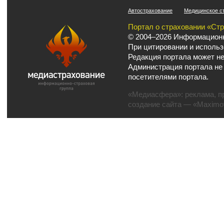
Автострахование
Медицинское с
Портал о страховании «Ст
© 2004–2026 Информационн
При цитировании и использ
Редакция портала может не
Администрация портала не
посетителями портала.
«Медиасфера»:
реклама
,
п
создание сайта
— «Maximov