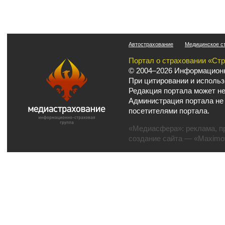
Автострахование
Медицинское с
Портал о страховании «Ст
© 2004–2026 Информационн
При цитировании и использ
Редакция портала может не
Администрация портала не
посетителями портала.
«Медиасфера»:
реклама
,
п
создание сайта
— «Maximov