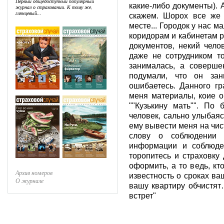
Первый общедоступный популярный
какие-либо документы). А
журнал о страховании. К тому же,
глянцевый...
скажем. Шорох все же 
месте... Городок у нас м
коридорам и кабинетам 
документов, некий чел
даже не сотрудником то
занималась, а соверше
подумали, что он за
ошибаетесь. Данного г
меня материалы, коие о
""Кузькину мать"". По
человек, сально улыбаяс
ему вывести меня на чис
слову о соблюдении 
информации и соблюде
торопитесь и страховку
оформить, а то ведь, кто
Архив номеров
известность о сроках ва
О журнале
вашу квартиру обчистят
встрет"