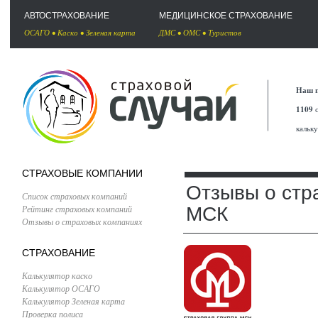
АВТОСТРАХОВАНИЕ
МЕДИЦИНСКОЕ СТРАХОВАНИЕ
ОСАГО
•
Каско
•
Зеленая карта
ДМС
•
ОМС
•
Туристов
Наш п
1109
с
кальк
СТРАХОВЫЕ КОМПАНИИ
Отзывы о стр
Список страховых компаний
Рейтинг страховых компаний
МСК
Отзывы о страховых компаниях
СТРАХОВАНИЕ
Калькулятор каско
Калькулятор ОСАГО
Калькулятор Зеленая карта
Проверка полиса