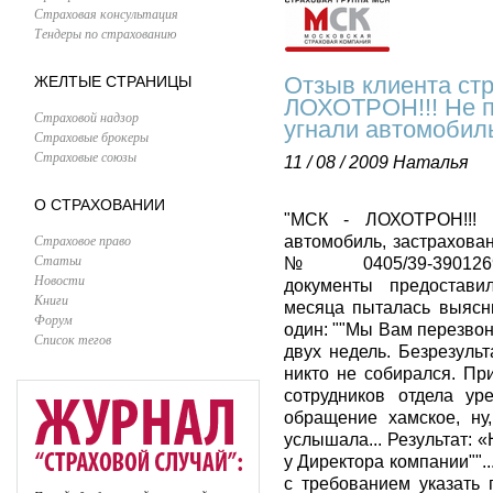
Страховая консультация
Тендеры по страхованию
Отзыв клиента ст
ЖЕЛТЫЕ СТРАНИЦЫ
ЛОХОТРОН!!! Не п
Страховой надзор
угнали автомобил
Страховые брокеры
Страховые союзы
11 / 08 / 2009
Наталья
О СТРАХОВАНИИ
"МСК - ЛОХОТРОН!!! 
Страховое право
автомобиль, застрахова
Статьи
№ 0405/39-390126
Новости
документы предоставила
Книги
месяца пыталась выясн
Форум
один: ""Мы Вам перезво
Список тегов
двух недель. Безрезуль
никто не собирался. Пр
сотрудников отдела ур
обращение хамское, ну
услышала... Результат:
у Директора компании"".
с требованием указать 