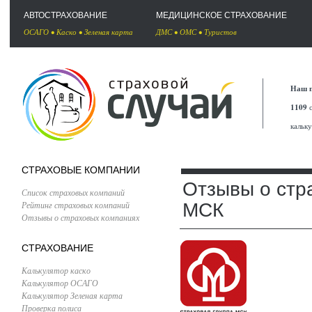
АВТОСТРАХОВАНИЕ
МЕДИЦИНСКОЕ СТРАХОВАНИЕ
ОСАГО
•
Каско
•
Зеленая карта
ДМС
•
ОМС
•
Туристов
Наш п
1109
с
кальк
СТРАХОВЫЕ КОМПАНИИ
Отзывы о стр
Список страховых компаний
Рейтинг страховых компаний
МСК
Отзывы о страховых компаниях
СТРАХОВАНИЕ
Калькулятор каско
Калькулятор ОСАГО
Калькулятор Зеленая карта
Проверка полиса