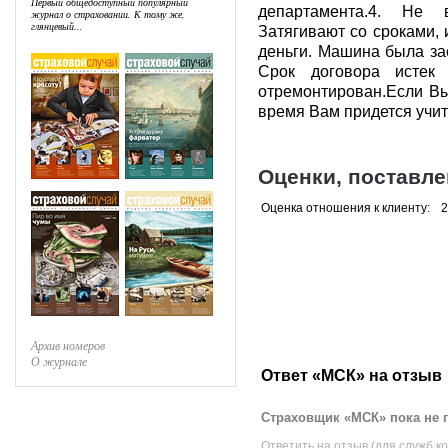
Первый общедоступный популярный
департамента.4. Не 
журнал о страховании. К тому же,
глянцевый...
Затягивают со сроками,
деньги. Машина была за
Срок договора истек 
отремонтирован.Если Вы 
время Вам придется учит
Оценки, поставл
Оценка отношения к клиенту:
2
Архив номеров
О журнале
Ответ «МСК» на отзыв
Страховщик «МСК» пока не 
Ответить на отзыв (для служб к