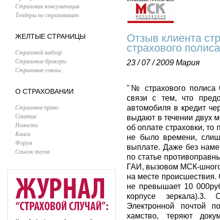
Страховая консультация
Тендеры по страхованию
Отзыв клиента ст
ЖЕЛТЫЕ СТРАНИЦЫ
страхового полис
Страховой надзор
Страховые брокеры
23 / 07 / 2009
Мария
Страховые союзы
"№ страхового полиса 
О СТРАХОВАНИИ
связи с тем, что пред
Страховое право
автомобиля в кредит че
Статьи
выдают в течении двух м
Новости
об оплате страховки, то
Книги
не было времени, слиш
Форум
выплате. Даже без наме
Список тегов
по статье противоправны
ГАИ, вызовом МСК-шного
на месте происшествия.
не превышает 10 000руб
корпусе зеркала).3. 
Электронной почтой по
хамство, теряют док