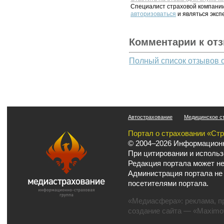
Специалист страховой компании
авторизоваться
и являться эксп
Комментарии к от
Полный список отзывов 
Автострахование
Медицинское с
Портал о страховании «Ст
© 2004–2026 Информационн
При цитировании и использ
Редакция портала может не
Администрация портала не
посетителями портала.
«Медиасфера»:
реклама
,
п
создание сайта
— «Maximov