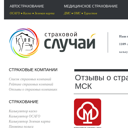
АВТОСТРАХОВАНИЕ
МЕДИЦИНСКОЕ СТРАХОВАНИЕ
ОСАГО
•
Каско
•
Зеленая карта
ДМС
•
ОМС
•
Туристов
Наш п
1109
с
кальк
СТРАХОВЫЕ КОМПАНИИ
Отзывы о стр
Список страховых компаний
Рейтинг страховых компаний
МСК
Отзывы о страховых компаниях
СТРАХОВАНИЕ
Калькулятор каско
Калькулятор ОСАГО
Калькулятор Зеленая карта
Проверка полиса