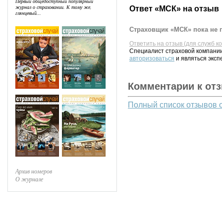
Первый общедоступный популярный
журнал о страховании. К тому же,
Ответ «МСК» на отзыв
глянцевый...
Страховщик «МСК» пока не 
Ответить на отзыв (для служб к
Специалист страховой компании
авторизоваться
и являться эксп
Комментарии к от
Полный список отзывов 
Архив номеров
О журнале