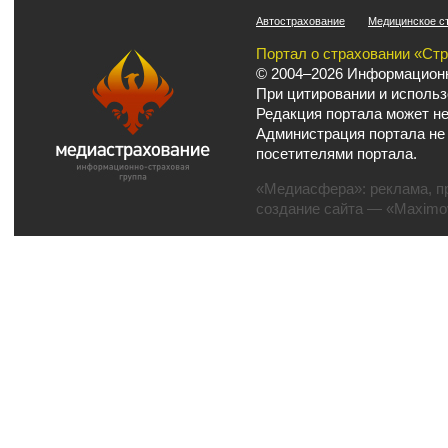
Автострахование
Медицинское с
Портал о страховании «Ст
© 2004–2026 Информационн
При цитировании и использ
Редакция портала может не
Администрация портала не
посетителями портала.
«Медиасфера»:
реклама
,
п
создание сайта
— «Maximov