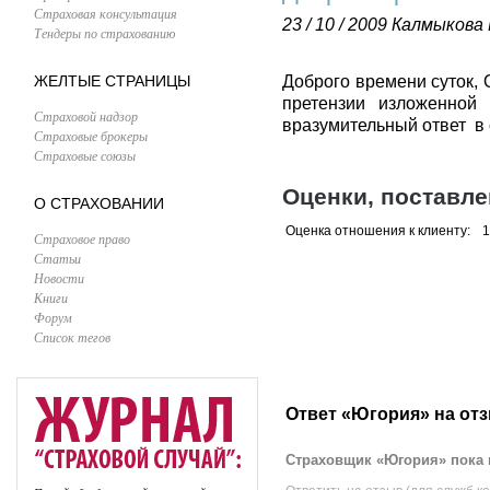
Страховая консультация
23 / 10 / 2009
Калмыкова 
Тендеры по страхованию
ЖЕЛТЫЕ СТРАНИЦЫ
Доброго времени суток,
претензии изложенной 
Страховой надзор
вразумительный ответ в
Страховые брокеры
Страховые союзы
Оценки, поставл
О СТРАХОВАНИИ
Оценка отношения к клиенту:
1
Страховое право
Статьи
Новости
Книги
Форум
Список тегов
Ответ «Югория» на от
Страховщик «Югория» пока 