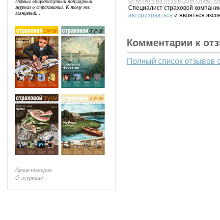
Ответить на отзыв (для служб к
Первый общедоступный популярный
журнал о страховании. К тому же,
Специалист страховой компании
глянцевый...
авторизоваться
и являться эксп
Комментарии к от
Полный список отзывов 
Архив номеров
О журнале