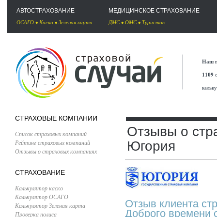
АВТОСТРАХОВАНИЕ
МЕДИЦИНСКОЕ СТРАХОВАНИЕ
ОСАГО
•
Каско
•
Зеленая карта
ДМС
•
ОМС
•
Туристов
Наш п
1109
с
кальк
СТРАХОВЫЕ КОМПАНИИ
Отзывы о стр
Список страховых компаний
Рейтинг страховых компаний
Югория
Отзывы о страховых компаниях
СТРАХОВАНИЕ
Калькулятор каско
Калькулятор ОСАГО
Отзыв клиента ст
Калькулятор Зеленая карта
Доброго времени с
Проверка полиса