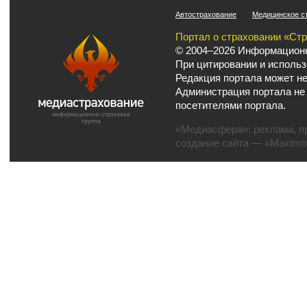
Автострахование
Медицинское с
Портал о страховании «Ст
© 2004–2026 Информационн
При цитировании и использ
Редакция портала может не
Администрация портала не
посетителями портала.
«Медиасфера»:
реклама
,
п
создание сайта
— «Maximov