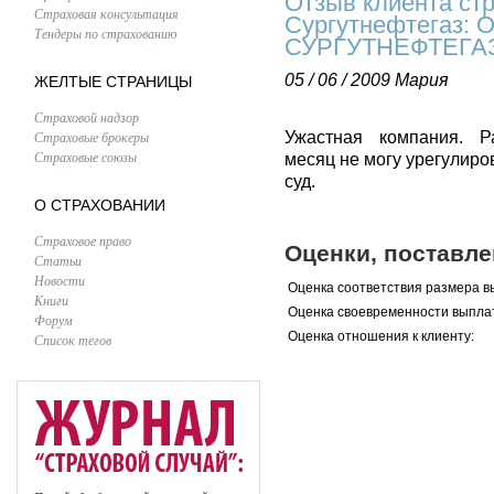
Отзыв клиента ст
Страховая консультация
Сургутнефтегаз
Тендеры по страхованию
СУРГУТНЕФТЕГА
05 / 06 / 2009
Мария
ЖЕЛТЫЕ СТРАНИЦЫ
Страховой надзор
Страховые брокеры
Ужастная компания. Р
Страховые союзы
месяц не могу урегулиро
суд.
О СТРАХОВАНИИ
Страховое право
Оценки, поставл
Статьи
Новости
Оценка соответствия размера в
Книги
Оценка своевременности выпла
Форум
Оценка отношения к клиенту:
Список тегов