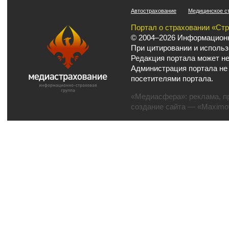
Автострахование
Медицинское с
Портал о страховании «Ст
© 2004–2026 Информационн
При цитировании и использ
Редакция портала может не
Администрация портала не
посетителями портала.
«Медиасфера»:
реклама
,
п
создание сайта
— «Maximov