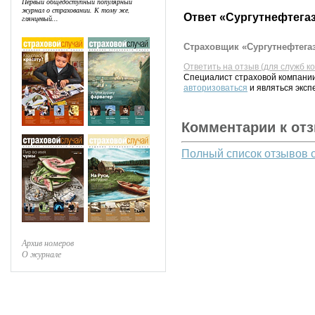
Первый общедоступный популярный
журнал о страховании. К тому же,
Ответ «Сургутнефтегаз
глянцевый...
Страховщик «Сургутнефтегаз
Ответить на отзыв (для служб к
Специалист страховой компании
авторизоваться
и являться эксп
Комментарии к от
Полный список отзывов 
Архив номеров
О журнале