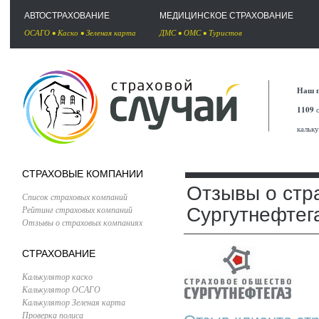
АВТОСТРАХОВАНИЕ
МЕДИЦИНСКОЕ СТРАХОВАНИЕ
ОСАГО
•
Каско
•
Зеленая карта
ДМС
•
ОМС
•
Туристов
Наш п
1109
с
кальк
СТРАХОВЫЕ КОМПАНИИ
Отзывы о стр
Список страховых компаний
Рейтинг страховых компаний
Сургутнефтег
Отзывы о страховых компаниях
СТРАХОВАНИЕ
Калькулятор каско
Калькулятор ОСАГО
Калькулятор Зеленая карта
Проверка полиса