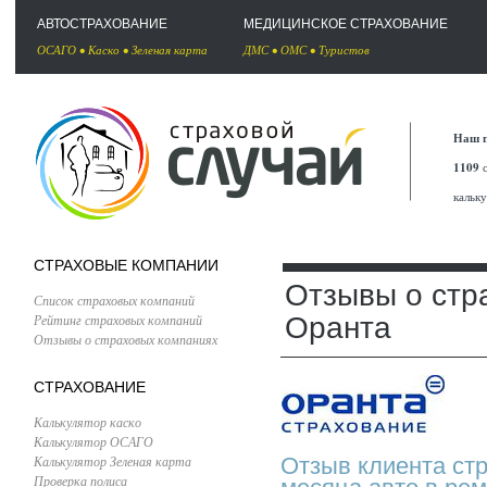
АВТОСТРАХОВАНИЕ
МЕДИЦИНСКОЕ СТРАХОВАНИЕ
ОСАГО
•
Каско
•
Зеленая карта
ДМС
•
ОМС
•
Туристов
Наш п
1109
с
кальк
СТРАХОВЫЕ КОМПАНИИ
Отзывы о стр
Список страховых компаний
Рейтинг страховых компаний
Оранта
Отзывы о страховых компаниях
СТРАХОВАНИЕ
Калькулятор каско
Калькулятор ОСАГО
Калькулятор Зеленая карта
Отзыв клиента ст
Проверка полиса