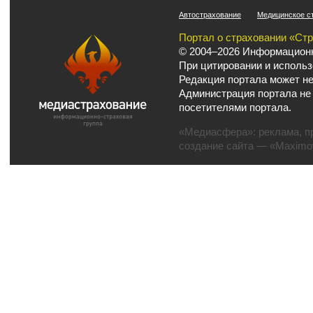
Автострахование
Медицинское с
Портал о страховании «Ст
© 2004–2026 Информационн
При цитировании и использ
Редакция портала может не
Администрация портала не
посетителями портала.
«Медиасфера»:
реклама
,
п
создание сайта
— «Maximov