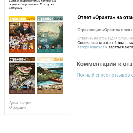
Первый общедоступный популярный
журнал о страховании. К тому же,
глянцевый...
Ответ «Оранта» на отз
Страховщик «Оранта» пока н
Ответить на отзыв (для служб к
Специалист страховой компании
авторизоваться
и являться эксп
Комментарии к от
Полный список отзывов 
Архив номеров
О журнале