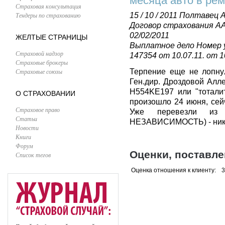
месяца авто в рем
Страховая консультация
Тендеры по страхованию
15 / 10 / 2011
Полтавец А
Договор страхования АА
02/02/2011
ЖЕЛТЫЕ СТРАНИЦЫ
Выплатное дело Номер 
Страховой надзор
147354 от 10.07.11. от 1
Страховые брокеры
Страховые союзы
Терпение еще не лопнул
Ген.дир. Дроздовой Алле
H554KE197 или "тотали
О СТРАХОВАНИИ
произошло 24 июня, сейч
Страховое право
Уже перевезли из
Статьи
НЕЗАВИСИМОСТЬ) - ника
Новости
Книги
Форум
Оценки, поставл
Список тегов
Оценка отношения к клиенту:
3