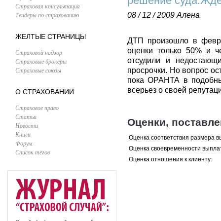
решение суда.Жд
Страховая консультация
Тендеры по страхованию
08 / 12 / 2009
Алена
ЖЕЛТЫЕ СТРАНИЦЫ
ДТП произошло в февра
оценки только 50% и ч
Страховой надзор
отсудили и недостающ
Страховые брокеры
Страховые союзы
просрочки. Но вопрос ос
пока ОРАНТА в подобны
всерьез о своей репутаци
О СТРАХОВАНИИ
Страховое право
Статьи
Оценки, поставл
Новости
Книги
Оценка соответствия размера в
Форум
Оценка своевременности выпла
Список тегов
Оценка отношения к клиенту: