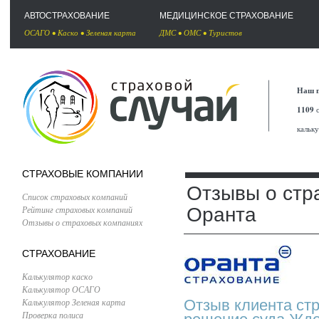
АВТОСТРАХОВАНИЕ
МЕДИЦИНСКОЕ СТРАХОВАНИЕ
ОСАГО
•
Каско
•
Зеленая карта
ДМС
•
ОМС
•
Туристов
Наш п
1109
с
кальк
СТРАХОВЫЕ КОМПАНИИ
Отзывы о стр
Список страховых компаний
Рейтинг страховых компаний
Оранта
Отзывы о страховых компаниях
СТРАХОВАНИЕ
Калькулятор каско
Калькулятор ОСАГО
Калькулятор Зеленая карта
Отзыв клиента ст
Проверка полиса