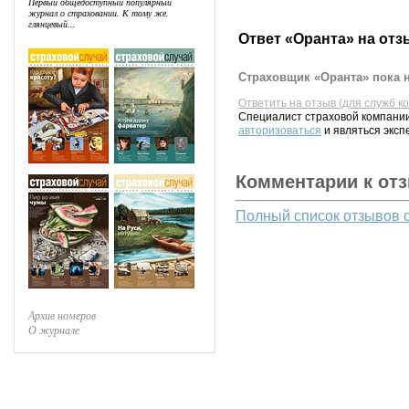
Первый общедоступный популярный
журнал о страховании. К тому же,
глянцевый...
Ответ «Оранта» на отз
Страховщик «Оранта» пока н
Ответить на отзыв (для служб к
Специалист страховой компании
авторизоваться
и являться эксп
Комментарии к от
Полный список отзывов 
Архив номеров
О журнале