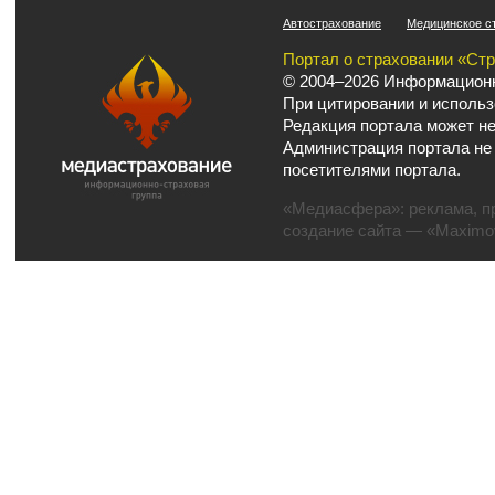
Автострахование
Медицинское с
Портал о страховании «Ст
© 2004–2026 Информационн
При цитировании и использ
Редакция портала может не
Администрация портала не
посетителями портала.
«Медиасфера»:
реклама
,
п
создание сайта
— «Maximov