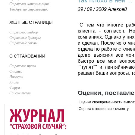
так плохо в ней ...
Страховая консультация
Тендеры по страхованию
29 / 09 / 2009
Алексей
ЖЕЛТЫЕ СТРАНИЦЫ
"С тем что многие раб
клиента - согласен. 
Страховой надзор
компаниях. Однако у них
Страховые брокеры
Страховые союзы
и сделал. После чего м
отдела по работе с клие
долго, выяснял все мои
О СТРАХОВАНИИ
быстро все мои вопрос
Страховое право
""тупят"" и лентяйничаю
Статьи
решает Ваши вопросы, то 
Новости
Книги
Форум
Оценки, поставл
Список тегов
Оценка своевременности выпла
Оценка отношения к клиенту: