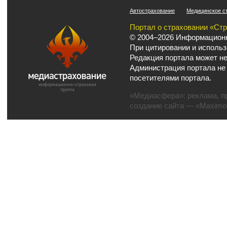
Автострахование
Медицинское с
Портал о страховании «Ст
© 2004–2026 Информационн
При цитировании и использ
Редакция портала может не
Администрация портала не
посетителями портала.
«Медиасфера»:
реклама
,
п
создание сайта
— «Maximov