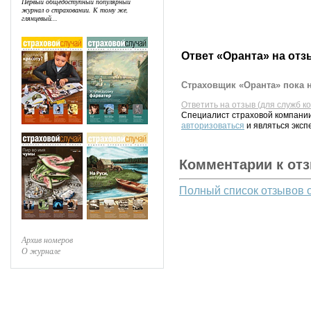
Первый общедоступный популярный
журнал о страховании. К тому же,
глянцевый...
Ответ «Оранта» на отз
Страховщик «Оранта» пока н
Ответить на отзыв (для служб к
Специалист страховой компании
авторизоваться
и являться эксп
Комментарии к от
Полный список отзывов 
Архив номеров
О журнале