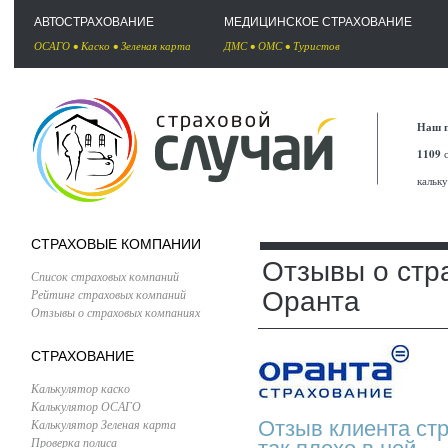
АВТОСТРАХОВАНИЕ
МЕДИЦИНСКОЕ СТРАХОВАНИЕ
ОСАГО
•
Каско
•
Зеленая карта
ДМС
•
ОМС
•
Туристов
Наш п
1109
с
кальк
СТРАХОВЫЕ КОМПАНИИ
Отзывы о стр
Список страховых компаний
Рейтинг страховых компаний
Оранта
Отзывы о страховых компаниях
СТРАХОВАНИЕ
Калькулятор каско
Калькулятор ОСАГО
Калькулятор Зеленая карта
Отзыв клиента стр
Проверка полиса